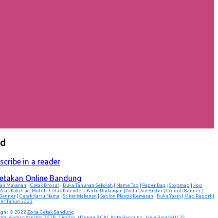
ed
scribe in a reader
cetakan Online Bandung
an Makanan
|
Cetak Brosur
|
Buku Tahunan Sekolah
|
Name Tag
|
Paper Bag
|
Stopmap
|
Kop
Alas Kaki Cuci Mobil
|
Cetak Kalender
|
Kartu Undangan
|
Nota Dan Faktur
|
Contoh Banner
|
 Banner
|
Cetak Kartu Nama
|
Stiker Makanan
|
Sablon Plastik Kemasan
|
Buku Yasin
|
Map Raport
|
er Tahun 2023
ight © 2022
Zona Cetak Bandung
ndral Ahmad Yani No.757B, Cicadas, (Depan BCA), Kota Bandung, Jawa Barat 40125