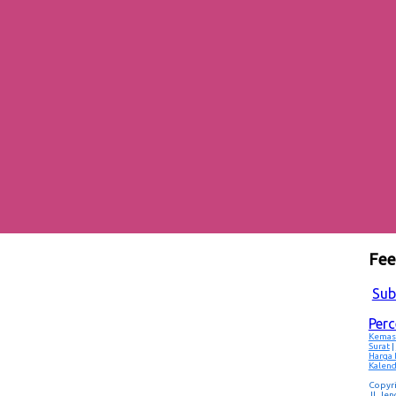
Fe
Sub
Per
Kemas
Surat
|
Harga
Kalend
Copyr
Jl. Je