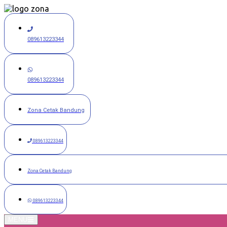
Langsung
ke
konten
089613223344
089613223344
Zona Cetak Bandung
089613223344
Zona Cetak Bandung
089613223344
MENU