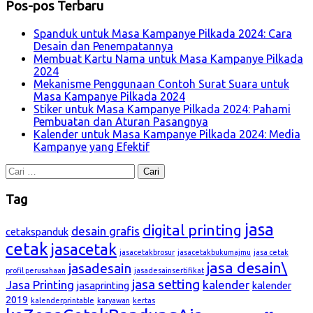
Pos-pos Terbaru
Spanduk untuk Masa Kampanye Pilkada 2024: Cara
Desain dan Penempatannya
Membuat Kartu Nama untuk Masa Kampanye Pilkada
2024
Mekanisme Penggunaan Contoh Surat Suara untuk
Masa Kampanye Pilkada 2024
Stiker untuk Masa Kampanye Pilkada 2024: Pahami
Pembuatan dan Aturan Pasangnya
Kalender untuk Masa Kampanye Pilkada 2024: Media
Kampanye yang Efektif
Cari
untuk:
Tag
jasa
digital printing
desain grafis
cetakspanduk
cetak
jasacetak
jasacetakbrosur
jasacetakbukumajmu
jasa cetak
jasa desain\
jasadesain
profil perusahaan
jasadesainsertifikat
jasa setting
Jasa Printing
kalender
jasaprinting
kalender
2019
kalenderprintable
karyawan
kertas