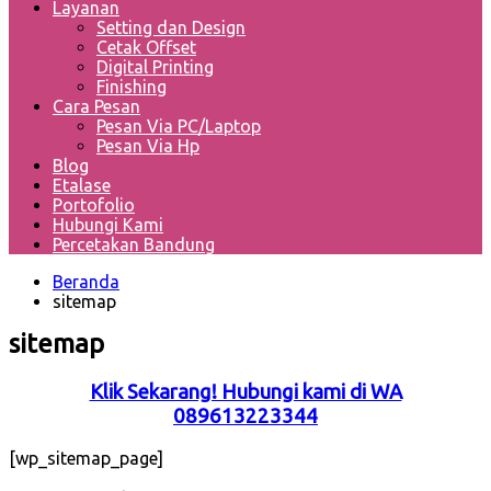
Layanan
Setting dan Design
Cetak Offset
Digital Printing
Finishing
Cara Pesan
Pesan Via PC/Laptop
Pesan Via Hp
Blog
Etalase
Portofolio
Hubungi Kami
Percetakan Bandung
Beranda
sitemap
sitemap
Klik Sekarang! Hubungi kami di WA
089613223344
[wp_sitemap_page]