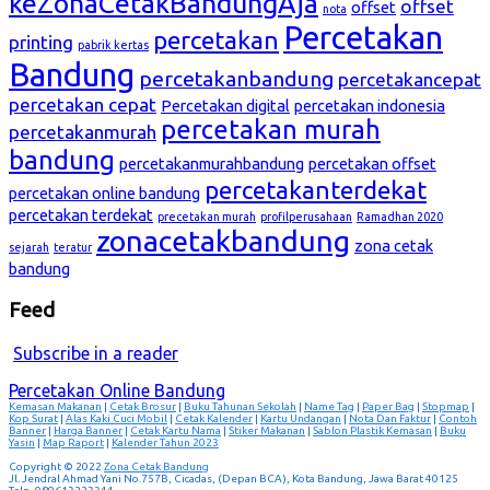
keZonaCetakBandungAja
offset
offset
nota
Percetakan
percetakan
printing
pabrik kertas
Bandung
percetakanbandung
percetakancepat
percetakan cepat
Percetakan digital
percetakan indonesia
percetakan murah
percetakanmurah
bandung
percetakanmurahbandung
percetakan offset
percetakanterdekat
percetakan online bandung
percetakan terdekat
precetakan murah
profilperusahaan
Ramadhan 2020
zonacetakbandung
zona cetak
sejarah
teratur
bandung
Feed
Subscribe in a reader
Percetakan Online Bandung
Kemasan Makanan
|
Cetak Brosur
|
Buku Tahunan Sekolah
|
Name Tag
|
Paper Bag
|
Stopmap
|
Kop Surat
|
Alas Kaki Cuci Mobil
|
Cetak Kalender
|
Kartu Undangan
|
Nota Dan Faktur
|
Contoh
Banner
|
Harga Banner
|
Cetak Kartu Nama
|
Stiker Makanan
|
Sablon Plastik Kemasan
|
Buku
Yasin
|
Map Raport
|
Kalender Tahun 2023
Copyright © 2022
Zona Cetak Bandung
Jl. Jendral Ahmad Yani No.757B, Cicadas, (Depan BCA), Kota Bandung, Jawa Barat 40125