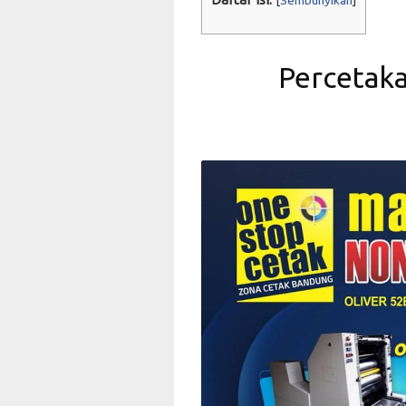
[
Sembunyikan
]
Percetak