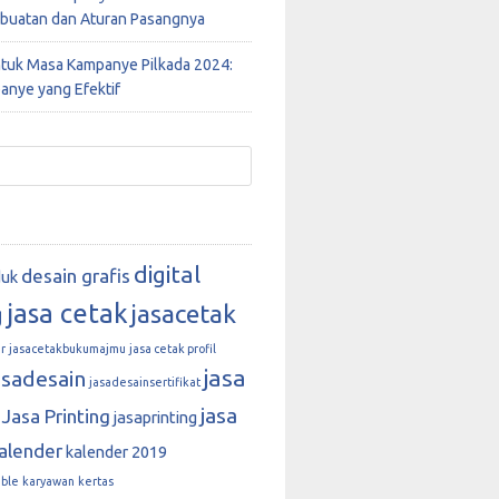
buatan dan Aturan Pasangnya
ntuk Masa Kampanye Pilkada 2024:
anye yang Efektif
digital
desain grafis
duk
jasa cetak
jasacetak
g
r
jasacetakbukumajmu
jasa cetak profil
jasa
asadesain
jasadesainsertifikat
jasa
Jasa Printing
jasaprinting
alender
kalender 2019
able
karyawan
kertas