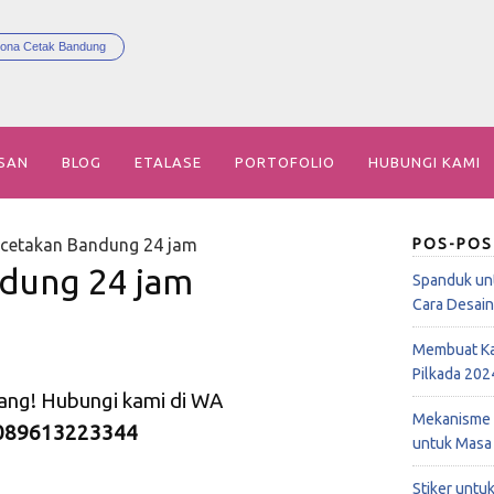
ona Cetak Bandung
SAN
BLOG
ETALASE
PORTOFOLIO
HUBUNGI KAMI
rcetakan Bandung 24 jam
POS-POS
dung 24 jam
Spanduk un
Cara Desai
Membuat Ka
Pilkada 202
rang! Hubungi kami di WA
Mekanisme 
089613223344
untuk Masa
Stiker untu