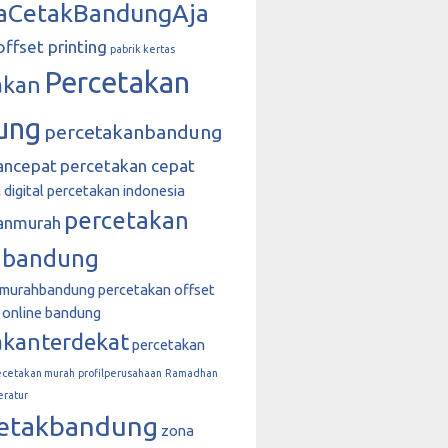
aCetakBandungAja
offset printing
pabrik kertas
Percetakan
akan
ung
percetakanbandung
ancepat
percetakan cepat
digital
percetakan indonesia
percetakan
anmurah
 bandung
nmurahbandung
percetakan offset
 online bandung
akanterdekat
percetakan
ecetakan murah
profilperusahaan
Ramadhan
eratur
etakbandung
zona