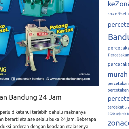
keZon
offset
nota
percet
Band
percetak
Percetakan 
percetak
murah
percetaka
percetakan
kan Bandung 24 Jam
percet
terdekat
pr
 perlu diketahui terlebih dahulu maknanya
2020
sejarah
t
n berarti etalase selalu buka 24 jam. Beberapa
zonac
duksi orderan dengan keadaan etalasenya