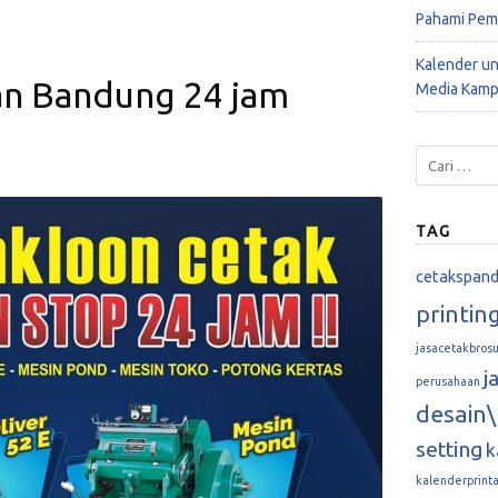
Pahami Pem
Kalender u
an Bandung 24 jam
Media Kamp
TAG
cetakspan
printin
jasacetakbrosu
j
perusahaan
desain\
setting
k
kalenderprint