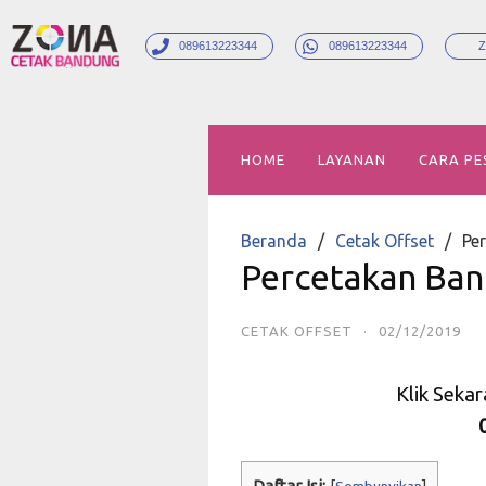
089613223344
089613223344
Z
HOME
LAYANAN
CARA PE
Beranda
Cetak Offset
Pe
Percetakan Ban
CETAK OFFSET
·
02/12/2019
Klik Seka
Daftar Isi: