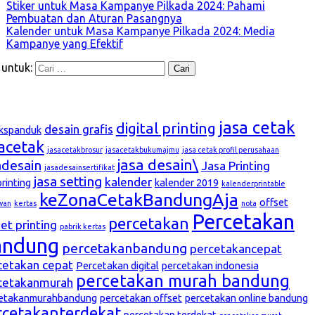
Stiker untuk Masa Kampanye Pilkada 2024: Pahami
Pembuatan dan Aturan Pasangnya
Kalender untuk Masa Kampanye Pilkada 2024: Media
Kampanye yang Efektif
 untuk:
g
jasa cetak
digital printing
desain grafis
kspanduk
sacetak
jasacetakbrosur
jasacetakbukumajmu
jasa cetak profil perusahaan
jasa desain\
adesain
Jasa Printing
jasadesainsertifikat
jasa setting
kalender
printing
kalender 2019
kalenderprintable
keZonaCetakBandungAja
offset
wan
kertas
nota
Percetakan
percetakan
et printing
pabrik kertas
andung
percetakanbandung
percetakancepat
cetakan cepat
Percetakan digital
percetakan indonesia
percetakan murah bandung
cetakanmurah
etakanmurahbandung
percetakan offset
percetakan online bandung
rcetakanterdekat
percetakan terdekat