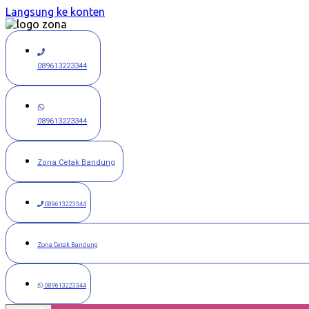
Langsung ke konten
089613223344
089613223344
Zona Cetak Bandung
089613223344
Zona Cetak Bandung
089613223344