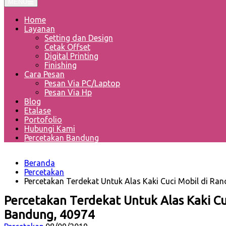
MENU
Home
Layanan
Setting dan Design
Cetak Offset
Digital Printing
Finishing
Cara Pesan
Pesan Via PC/Laptop
Pesan Via Hp
Blog
Etalase
Portofolio
Hubungi Kami
Percetakan Bandung
Beranda
Percetakan
Percetakan Terdekat Untuk Alas Kaki Cuci Mobil di Ra
Percetakan Terdekat Untuk Alas Kaki Cu
Bandung, 40974