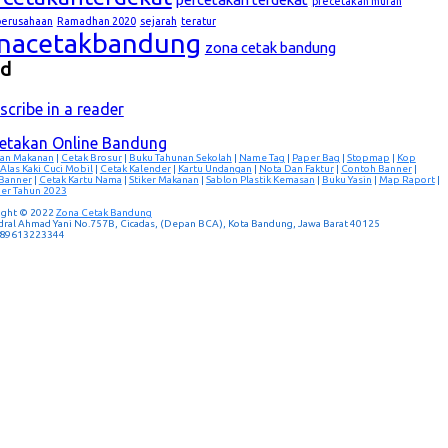
precetakan murah
lperusahaan
Ramadhan 2020
sejarah
teratur
nacetakbandung
zona cetak bandung
ed
scribe in a reader
cetakan Online Bandung
an Makanan
|
Cetak Brosur
|
Buku Tahunan Sekolah
|
Name Tag
|
Paper Bag
|
Stopmap
|
Kop
Alas Kaki Cuci Mobil
|
Cetak Kalender
|
Kartu Undangan
|
Nota Dan Faktur
|
Contoh Banner
|
 Banner
|
Cetak Kartu Nama
|
Stiker Makanan
|
Sablon Plastik Kemasan
|
Buku Yasin
|
Map Raport
|
er Tahun 2023
ight © 2022
Zona Cetak Bandung
ndral Ahmad Yani No.757B, Cicadas, (Depan BCA), Kota Bandung, Jawa Barat 40125
 089613223344