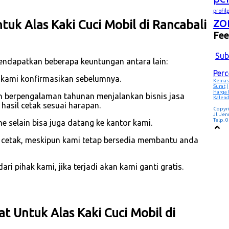
profi
zo
k Alas Kaki Cuci Mobil di Rancabali
Fe
Sub
endapatkan beberapa keuntungan antara lain:
Per
 kami konfirmasikan sebelumnya.
Kemas
Surat
|
Harga
h berpengalaman tahunan menjalankan bisnis jasa
Kalend
asil cetak sesuai harapan.
Copyr
Jl. Je
Telp.
e selain bisa juga datang ke kantor kami.
p cetak, meskipun kami tetap bersedia membantu anda
i pihak kami, jika terjadi akan kami ganti gratis.
t Untuk Alas Kaki Cuci Mobil di