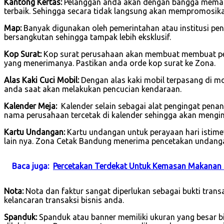
Kantong Kertas:
Pelanggan anda akan dengan bangga memakai
terbaik. Sehingga secara tidak langsung akan mempromosik
Map:
Banyak digunakan oleh pemerintahan atau institusi pend
bersangkutan sehingga tampak lebih eksklusif.
Kop Surat:
Kop surat perusahaan akan membuat membuat per
yang menerimanya. Pastikan anda orde kop surat ke Zona.
Alas Kaki Cuci Mobil:
Dengan alas kaki mobil terpasang di 
anda saat akan melakukan pencucian kendaraan.
Kalender Meja:
Kalender selain sebagai alat pengingat pena
nama perusahaan tercetak di kalender sehingga akan mengin
Kartu Undangan:
Kartu undangan untuk perayaan hari istimew
lain nya. Zona Cetak Bandung menerima pencetakan undanga
Baca juga:
Percetakan Terdekat Untuk Kemasan Makanan 
Nota:
Nota dan faktur sangat diperlukan sebagai bukti tran
kelancaran transaksi bisnis anda.
Spanduk:
Spanduk atau banner memiliki ukuran yang besar b