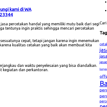
bungi kami di WA
23344
Cari
asa percetakan handal yang memiliki mutu baik dari segi
ga tentunya ingin praktis sehingga mencari percetakan
Ta
 sesuatunya cepat, tetapi jangan karena ingin menemukan
ceta
karena kualitas cetakan yang baik akan membuat kita
ja
jas
jasa
erjangkau dan waktu penyelesaian yang bisa diandalkan.
karya
t kegiatan dan perkantoran.
offs
B
per
per
perc
pe