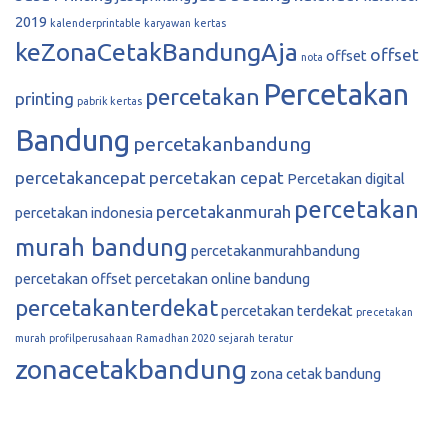
2019
kalenderprintable
karyawan
kertas
keZonaCetakBandungAja
offset
offset
nota
Percetakan
percetakan
printing
pabrik kertas
Bandung
percetakanbandung
percetakancepat
percetakan cepat
Percetakan digital
percetakan
percetakanmurah
percetakan indonesia
murah bandung
percetakanmurahbandung
percetakan offset
percetakan online bandung
percetakanterdekat
percetakan terdekat
precetakan
murah
profilperusahaan
Ramadhan 2020
sejarah
teratur
zonacetakbandung
zona cetak bandung