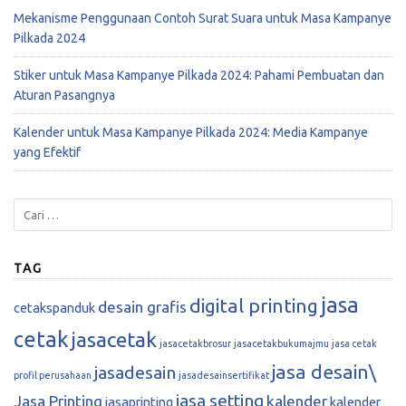
Mekanisme Penggunaan Contoh Surat Suara untuk Masa Kampanye
Pilkada 2024
Stiker untuk Masa Kampanye Pilkada 2024: Pahami Pembuatan dan
Aturan Pasangnya
Kalender untuk Masa Kampanye Pilkada 2024: Media Kampanye
yang Efektif
TAG
jasa
digital printing
desain grafis
cetakspanduk
cetak
jasacetak
jasacetakbrosur
jasacetakbukumajmu
jasa cetak
jasa desain\
jasadesain
profil perusahaan
jasadesainsertifikat
jasa setting
Jasa Printing
kalender
jasaprinting
kalender