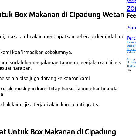
profi
zo
ntuk Box Makanan di Cipadung Wetan
Fe
Sub
mi, maka anda akan mendapatkan beberapa kemudahan
Per
Kemas
Surat
|
Harga
 kami konfirmasikan sebelumnya.
Kalend
Copyr
Kami sudah berpengalaman tahunan menjalankan bisnis
Jl. Je
Telp.
esuai harapan.
 selain bisa juga datang ke kantor kami.
p cetak, meskipun kami tetap bersedia membantu anda
a.
hak kami, jika terjadi akan kami ganti gratis.
kat Untuk Box Makanan di Cipadung