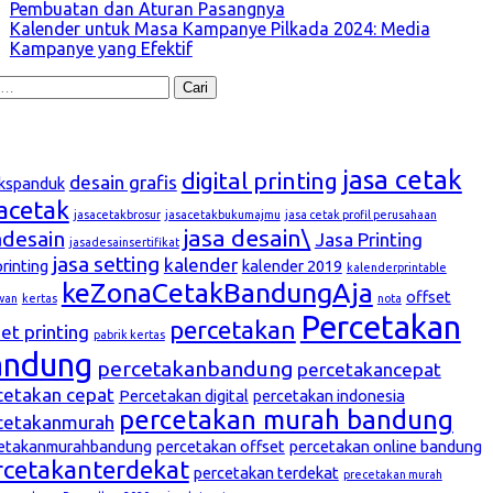
Pembuatan dan Aturan Pasangnya
Kalender untuk Masa Kampanye Pilkada 2024: Media
Kampanye yang Efektif
k:
g
jasa cetak
digital printing
desain grafis
kspanduk
sacetak
jasacetakbrosur
jasacetakbukumajmu
jasa cetak profil perusahaan
jasa desain\
adesain
Jasa Printing
jasadesainsertifikat
jasa setting
kalender
printing
kalender 2019
kalenderprintable
keZonaCetakBandungAja
offset
wan
kertas
nota
Percetakan
percetakan
et printing
pabrik kertas
andung
percetakanbandung
percetakancepat
cetakan cepat
Percetakan digital
percetakan indonesia
percetakan murah bandung
cetakanmurah
etakanmurahbandung
percetakan offset
percetakan online bandung
rcetakanterdekat
percetakan terdekat
precetakan murah