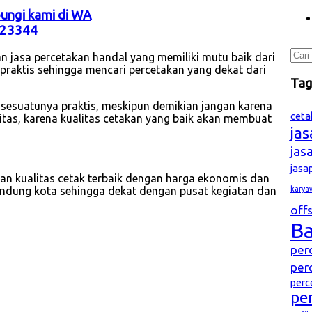
bungi kami di WA
23344
Cari
n jasa percetakan handal yang memiliki mutu baik dari
untu
n praktis sehingga mencari percetakan yang dekat dari
Ta
 sesuatunya praktis, meskipun demikian jangan karena
ceta
tas, karena kualitas cetakan yang baik akan membuat
ja
jas
jasa
 kualitas cetak terbaik dengan harga ekonomis dan
karya
andung kota sehingga dekat dengan pusat kegiatan dan
offs
B
per
per
perc
pe