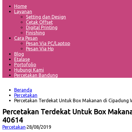
Home
Layanan
Setting dan Design
Cetak Offset
Digital Printing
Finishing
Cara Pesan
Pesan Via PC/Laptop
Pesan Via Hp
Blog
Etalase
Portofolio
Hubungi Kami
Percetakan Bandung
Beranda
Percetakan
Percetakan Terdekat Untuk Box Makanan di Cipadung
Percetakan Terdekat Untuk Box Makana
40614
Percetakan
·
28/08/2019