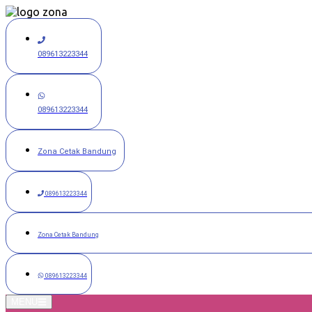
Langsung
ke
konten
089613223344
089613223344
Zona Cetak Bandung
089613223344
Zona Cetak Bandung
089613223344
MENU