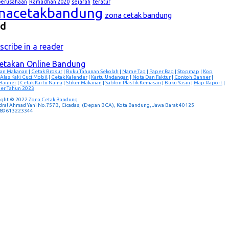
lperusahaan
Ramadhan 2020
sejarah
teratur
nacetakbandung
zona cetak bandung
ed
scribe in a reader
cetakan Online Bandung
an Makanan
|
Cetak Brosur
|
Buku Tahunan Sekolah
|
Name Tag
|
Paper Bag
|
Stopmap
|
Kop
Alas Kaki Cuci Mobil
|
Cetak Kalender
|
Kartu Undangan
|
Nota Dan Faktur
|
Contoh Banner
|
 Banner
|
Cetak Kartu Nama
|
Stiker Makanan
|
Sablon Plastik Kemasan
|
Buku Yasin
|
Map Raport
|
er Tahun 2023
ight © 2022
Zona Cetak Bandung
ndral Ahmad Yani No.757B, Cicadas, (Depan BCA), Kota Bandung, Jawa Barat 40125
 089613223344