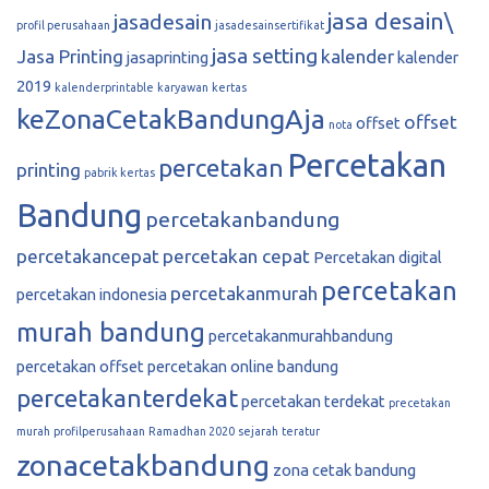
jasa desain\
jasadesain
profil perusahaan
jasadesainsertifikat
jasa setting
Jasa Printing
kalender
jasaprinting
kalender
2019
kalenderprintable
karyawan
kertas
keZonaCetakBandungAja
offset
offset
nota
Percetakan
percetakan
printing
pabrik kertas
Bandung
percetakanbandung
percetakancepat
percetakan cepat
Percetakan digital
percetakan
percetakanmurah
percetakan indonesia
murah bandung
percetakanmurahbandung
percetakan offset
percetakan online bandung
percetakanterdekat
percetakan terdekat
precetakan
murah
profilperusahaan
Ramadhan 2020
sejarah
teratur
zonacetakbandung
zona cetak bandung