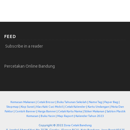
FEED
Subscribe in a reader
Percetakan Online Bandung
Kemasan Makanan
|
Cetak Brosur
|
Buku Tahunan Sekolah
|
Name Tag
|
Paper Bag
|
Stopmap
|
Kop Surat
|
Alas Kaki Cuci Mobil
|
Cetak Kalender
|
Kartu Undangan
|
Nota Dan
Faktur
|
Contoh Banner
|
Harga Banner
|
Cetak Kartu Nama
|
Stiker Makanan
|
Sablon Plastik
Kemasan
|
Buku Yasin
|
Map Raport
|
Kalender Tahun 2023
Copyright © 2022
Zona Cetak Bandung
Jl. Jendral Ahmad Yani No.757B, Cicadas, (Depan BCA), Kota Bandung, Jawa Barat 40125