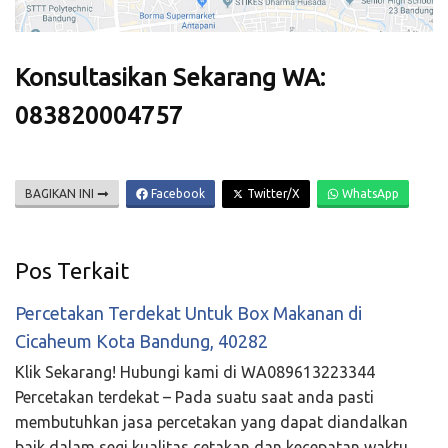
Konsultasikan Sekarang WA:
083820004757
BAGIKAN INI
Facebook
Twitter/X
WhatsApp
Pos Terkait
Percetakan Terdekat Untuk Box Makanan di
Cicaheum Kota Bandung, 40282
Klik Sekarang! Hubungi kami di WA089613223344
Percetakan terdekat – Pada suatu saat anda pasti
membutuhkan jasa percetakan yang dapat diandalkan
baik dalam segi kualitas cetakan dan kecepatan waktu