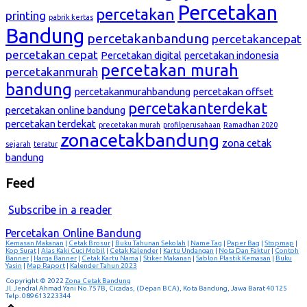
Percetakan
percetakan
printing
pabrik kertas
Bandung
percetakanbandung
percetakancepat
percetakan cepat
Percetakan digital
percetakan indonesia
percetakan murah
percetakanmurah
bandung
percetakanmurahbandung
percetakan offset
percetakanterdekat
percetakan online bandung
percetakan terdekat
precetakan murah
profilperusahaan
Ramadhan 2020
zonacetakbandung
zona cetak
sejarah
teratur
bandung
Feed
Subscribe in a reader
Percetakan Online Bandung
Kemasan Makanan
|
Cetak Brosur
|
Buku Tahunan Sekolah
|
Name Tag
|
Paper Bag
|
Stopmap
|
Kop Surat
|
Alas Kaki Cuci Mobil
|
Cetak Kalender
|
Kartu Undangan
|
Nota Dan Faktur
|
Contoh
Banner
|
Harga Banner
|
Cetak Kartu Nama
|
Stiker Makanan
|
Sablon Plastik Kemasan
|
Buku
Yasin
|
Map Raport
|
Kalender Tahun 2023
Copyright © 2022
Zona Cetak Bandung
Jl. Jendral Ahmad Yani No.757B, Cicadas, (Depan BCA), Kota Bandung, Jawa Barat 40125
Telp. 089613223344