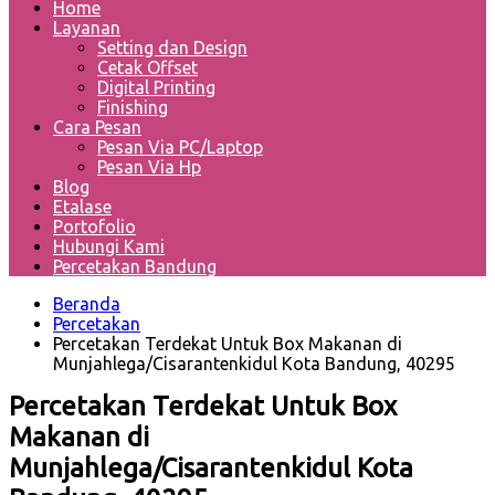
Home
Layanan
Setting dan Design
Cetak Offset
Digital Printing
Finishing
Cara Pesan
Pesan Via PC/Laptop
Pesan Via Hp
Blog
Etalase
Portofolio
Hubungi Kami
Percetakan Bandung
Beranda
Percetakan
Percetakan Terdekat Untuk Box Makanan di
Munjahlega/Cisarantenkidul Kota Bandung, 40295
Percetakan Terdekat Untuk Box
Makanan di
Munjahlega/Cisarantenkidul Kota