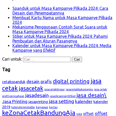
Spanduk untuk Masa Kampanye Pilkada 2024: Cara
Desain dan Penempatannya
Membuat Kartu Nama untuk Masa Kampanye Pilkada
2024
Mekanisme Penggunaan Contoh Surat Suara untuk
Masa Kampanye Pilkada 2024
Stiker untuk Masa Kampanye Pilkada 2024: Pahami
Pembuatan dan Aturan Pasangnya
Kalender untuk Masa Kampanye Pilkada 2024: Media
Kampanye yang Efektif
Cari untuk:
Tag
jasa
digital printing
desain grafis
cetakspanduk
cetak
jasacetak
jasacetakbrosur
jasacetakbukumajmu
jasa cetak
jasa desain\
jasadesain
profil perusahaan
jasadesainsertifikat
jasa setting
Jasa Printing
kalender
jasaprinting
kalender
2019
kalenderprintable
karyawan
kertas
keZonaCetakBandungAja
offset
offset
nota