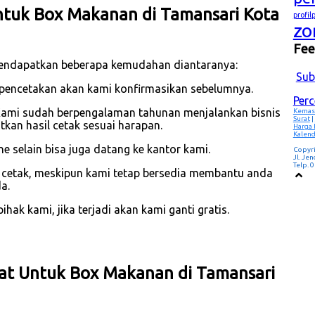
tuk Box Makanan di Tamansari Kota
profi
zo
Fe
mendapatkan beberapa kemudahan diantaranya:
Sub
m pencetakan akan kami konfirmasikan sebelumnya.
Per
Kami sudah berpengalaman tahunan menjalankan bisnis
Kemas
Surat
|
an hasil cetak sesuai harapan.
Harga
Kalend
 selain bisa juga datang ke kantor kami.
Copyr
Jl. Je
Telp.
p cetak, meskipun kami tetap bersedia membantu anda
a.
hak kami, jika terjadi akan kami ganti gratis.
kat Untuk Box Makanan di Tamansari