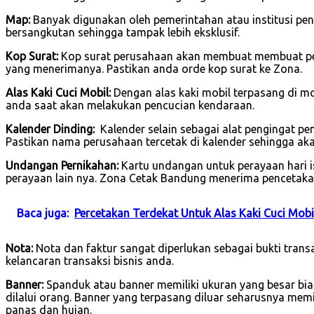
Map:
Banyak digunakan oleh pemerintahan atau institusi pend
bersangkutan sehingga tampak lebih eksklusif.
Kop Surat:
Kop surat perusahaan akan membuat membuat per
yang menerimanya. Pastikan anda orde kop surat ke Zona.
Alas Kaki Cuci Mobil:
Dengan alas kaki mobil terpasang di 
anda saat akan melakukan pencucian kendaraan.
Kalender Dinding:
Kalender selain sebagai alat pengingat p
Pastikan nama perusahaan tercetak di kalender sehingga ak
Undangan Pernikahan:
Kartu undangan untuk perayaan hari is
perayaan lain nya. Zona Cetak Bandung menerima pencetaka
Baca juga:
Percetakan Terdekat Untuk Alas Kaki Cuci Mo
Nota:
Nota dan faktur sangat diperlukan sebagai bukti tran
kelancaran transaksi bisnis anda.
Banner:
Spanduk atau banner memiliki ukuran yang besar bi
dilalui orang. Banner yang terpasang diluar seharusnya mem
panas dan hujan.