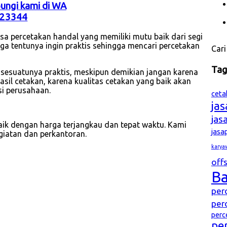
bungi kami di WA
23344
a percetakan handal yang memiliki mutu baik dari segi
ga tentunya ingin praktis sehingga mencari percetakan
Cari
Ta
 sesuatunya praktis, meskipun demikian jangan karena
il cetakan, karena kualitas cetakan yang baik akan
i perusahaan.
ceta
ja
jas
ik dengan harga terjangkau dan tepat waktu. Kami
jasa
giatan dan perkantoran.
karya
offs
B
per
per
perc
pe