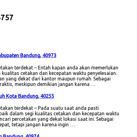
4757
Kabupaten Bandung, 40973
etakan terdekat – Entah kapan anda akan memerlukan
i kualitas cetakan dan kecepatan waktu penyelesaian.
akan yang dekat dari kantor maupun rumah. Sebagai
 praktis, meskipun demikian jangan karena …
reuh Kota Bandung, 40255
akan terdekat – Pada suatu saat anda pasti
aik dalam segi kualitas cetakan dan kecepatan waktu
ncari percetakan yang dekat lokasi saat ini. Sebagai
epat, tetapi jangan karena ingin …
en Bandung, 40974