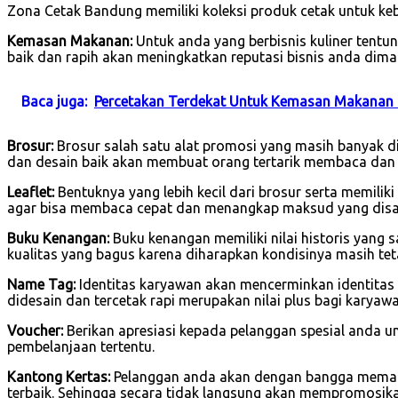
Zona Cetak Bandung memiliki koleksi produk cetak untuk keb
Kemasan Makanan:
Untuk anda yang berbisnis kuliner tent
baik dan rapih akan meningkatkan reputasi bisnis anda dima
Baca juga:
Percetakan Terdekat Untuk Kemasan Makanan 
Brosur:
Brosur salah satu alat promosi yang masih banyak di
dan desain baik akan membuat orang tertarik membaca dan
Leaflet:
Bentuknya yang lebih kecil dari brosur serta memilik
agar bisa membaca cepat dan menangkap maksud yang dis
Buku Kenangan:
Buku kenangan memiliki nilai historis yang 
kualitas yang bagus karena diharapkan kondisinya masih tet
Name Tag:
Identitas karyawan akan mencerminkan identitas
didesain dan tercetak rapi merupakan nilai plus bagi karya
Voucher:
Berikan apresiasi kepada pelanggan spesial anda u
pembelanjaan tertentu.
Kantong Kertas:
Pelanggan anda akan dengan bangga memakai
terbaik. Sehingga secara tidak langsung akan mempromosik