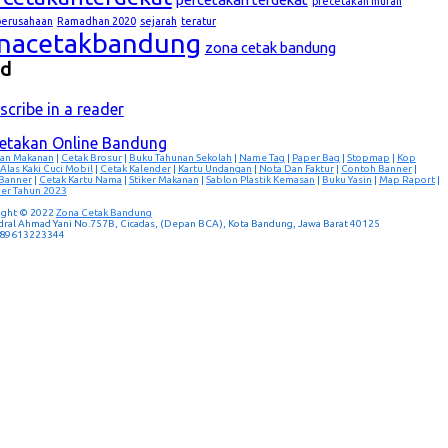
precetakan murah
lperusahaan
Ramadhan 2020
sejarah
teratur
nacetakbandung
zona cetak bandung
ed
scribe in a reader
cetakan Online Bandung
an Makanan
|
Cetak Brosur
|
Buku Tahunan Sekolah
|
Name Tag
|
Paper Bag
|
Stopmap
|
Kop
Alas Kaki Cuci Mobil
|
Cetak Kalender
|
Kartu Undangan
|
Nota Dan Faktur
|
Contoh Banner
|
 Banner
|
Cetak Kartu Nama
|
Stiker Makanan
|
Sablon Plastik Kemasan
|
Buku Yasin
|
Map Raport
|
er Tahun 2023
ight © 2022
Zona Cetak Bandung
ndral Ahmad Yani No.757B, Cicadas, (Depan BCA), Kota Bandung, Jawa Barat 40125
 089613223344