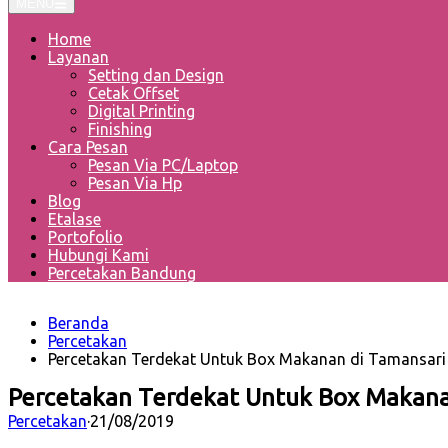
MENU
Home
Layanan
Setting dan Design
Cetak Offset
Digital Printing
Finishing
Cara Pesan
Pesan Via PC/Laptop
Pesan Via Hp
Blog
Etalase
Portofolio
Hubungi Kami
Percetakan Bandung
Beranda
Percetakan
Percetakan Terdekat Untuk Box Makanan di Tamansari
Percetakan Terdekat Untuk Box Makana
Percetakan
·
21/08/2019