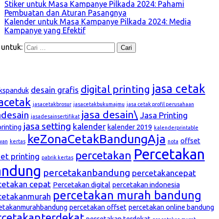
Stiker untuk Masa Kampanye Pilkada 2024: Pahami
Pembuatan dan Aturan Pasangnya
Kalender untuk Masa Kampanye Pilkada 2024: Media
Kampanye yang Efektif
 untuk:
g
jasa cetak
digital printing
desain grafis
kspanduk
sacetak
jasacetakbrosur
jasacetakbukumajmu
jasa cetak profil perusahaan
jasa desain\
adesain
Jasa Printing
jasadesainsertifikat
jasa setting
kalender
printing
kalender 2019
kalenderprintable
keZonaCetakBandungAja
offset
wan
kertas
nota
Percetakan
percetakan
et printing
pabrik kertas
andung
percetakanbandung
percetakancepat
cetakan cepat
Percetakan digital
percetakan indonesia
percetakan murah bandung
cetakanmurah
etakanmurahbandung
percetakan offset
percetakan online bandung
rcetakanterdekat
percetakan terdekat