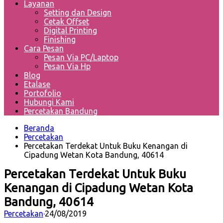
Layanan
Setting dan Design
Cetak Offset
Digital Printing
Finishing
Cara Pesan
Pesan Via PC/Laptop
Pesan Via Hp
Blog
Etalase
Portofolio
Hubungi Kami
Percetakan Bandung
Beranda
Percetakan
Percetakan Terdekat Untuk Buku Kenangan di
Cipadung Wetan Kota Bandung, 40614
Percetakan Terdekat Untuk Buku
Kenangan di Cipadung Wetan Kota
Bandung, 40614
Percetakan
·
24/08/2019