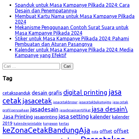
Spanduk untuk Masa Kampanye Pilkada 2024: Cara
Desain dan Penempatannya
Membuat Kartu Nama untuk Masa Kampanye Pilkada
2024
Mekanisme Penggunaan Contoh Surat Suara untuk
Masa Kampanye Pilkada 2024
Stiker untuk Masa Kampanye Pilkada 2024: Pahami
Pembuatan dan Aturan Pasangnya
Kalender untuk Masa Kampanye Pilkada 2024: Media
Kampanye yang Efektif
Cari
untuk:
Tag
jasa
digital printing
desain grafis
cetakspanduk
cetak
jasacetak
jasacetakbrosur
jasacetakbukumajmu
jasa cetak
jasa desain\
jasadesain
profil perusahaan
jasadesainsertifikat
jasa setting
Jasa Printing
kalender
jasaprinting
kalender
2019
kalenderprintable
karyawan
kertas
keZonaCetakBandungAja
offset
offset
nota