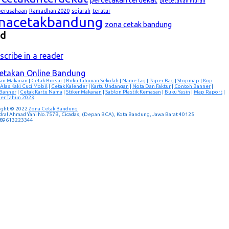
precetakan murah
lperusahaan
Ramadhan 2020
sejarah
teratur
nacetakbandung
zona cetak bandung
ed
scribe in a reader
cetakan Online Bandung
an Makanan
|
Cetak Brosur
|
Buku Tahunan Sekolah
|
Name Tag
|
Paper Bag
|
Stopmap
|
Kop
Alas Kaki Cuci Mobil
|
Cetak Kalender
|
Kartu Undangan
|
Nota Dan Faktur
|
Contoh Banner
|
 Banner
|
Cetak Kartu Nama
|
Stiker Makanan
|
Sablon Plastik Kemasan
|
Buku Yasin
|
Map Raport
|
er Tahun 2023
ight © 2022
Zona Cetak Bandung
ndral Ahmad Yani No.757B, Cicadas, (Depan BCA), Kota Bandung, Jawa Barat 40125
 089613223344