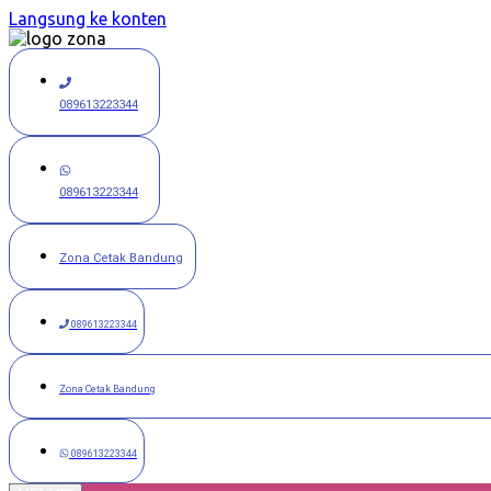
Langsung ke konten
089613223344
089613223344
Zona Cetak Bandung
089613223344
Zona Cetak Bandung
089613223344