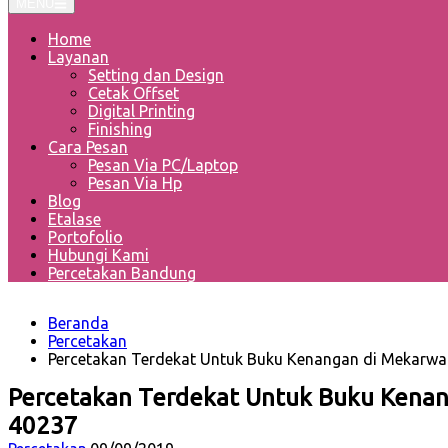
MENU
Home
Layanan
Setting dan Design
Cetak Offset
Digital Printing
Finishing
Cara Pesan
Pesan Via PC/Laptop
Pesan Via Hp
Blog
Etalase
Portofolio
Hubungi Kami
Percetakan Bandung
Beranda
Percetakan
Percetakan Terdekat Untuk Buku Kenangan di Mekarwa
Percetakan Terdekat Untuk Buku Kenan
40237