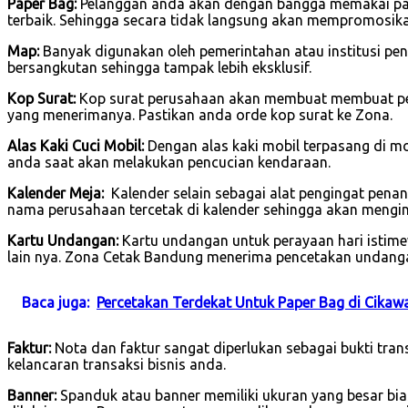
Paper Bag:
Pelanggan anda akan dengan bangga memakai pape
terbaik. Sehingga secara tidak langsung akan mempromosik
Map:
Banyak digunakan oleh pemerintahan atau institusi pend
bersangkutan sehingga tampak lebih eksklusif.
Kop Surat:
Kop surat perusahaan akan membuat membuat per
yang menerimanya. Pastikan anda orde kop surat ke Zona.
Alas Kaki Cuci Mobil:
Dengan alas kaki mobil terpasang di 
anda saat akan melakukan pencucian kendaraan.
Kalender Meja:
Kalender selain sebagai alat pengingat pena
nama perusahaan tercetak di kalender sehingga akan mengin
Kartu Undangan:
Kartu undangan untuk perayaan hari istimew
lain nya. Zona Cetak Bandung menerima pencetakan undanga
Baca juga:
Percetakan Terdekat Untuk Paper Bag di Cika
Faktur:
Nota dan faktur sangat diperlukan sebagai bukti tra
kelancaran transaksi bisnis anda.
Banner:
Spanduk atau banner memiliki ukuran yang besar bi