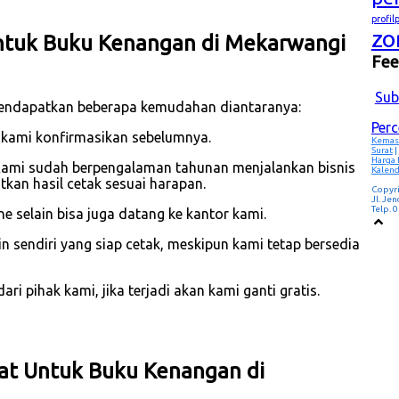
profi
zo
ntuk Buku Kenangan di Mekarwangi
Fe
Sub
mendapatkan beberapa kemudahan diantaranya:
Per
 kami konfirmasikan sebelumnya.
Kemas
Surat
|
Harga
Kami sudah berpengalaman tahunan menjalankan bisnis
Kalend
an hasil cetak sesuai harapan.
Copyr
Jl. Je
Telp.
 selain bisa juga datang ke kantor kami.
 sendiri yang siap cetak, meskipun kami tetap bersedia
i pihak kami, jika terjadi akan kami ganti gratis.
kat Untuk Buku Kenangan di