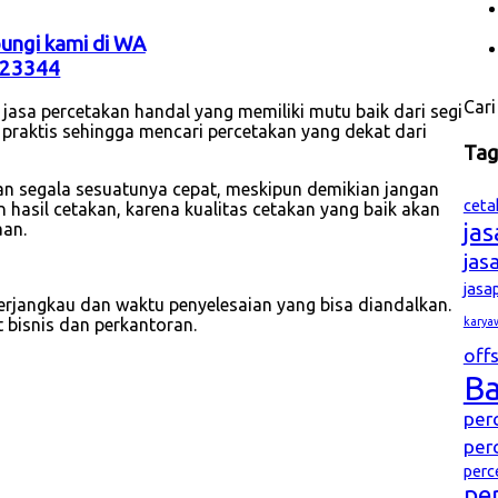
bungi kami di WA
23344
Cari
asa percetakan handal yang memiliki mutu baik dari segi
n praktis sehingga mencari percetakan yang dekat dari
Ta
nkan segala sesuatunya cepat, meskipun demikian jangan
ceta
hasil cetakan, karena kualitas cetakan yang baik akan
ja
aan.
jas
jasa
erjangkau dan waktu penyelesaian yang bisa diandalkan.
karya
bisnis dan perkantoran.
offs
B
per
per
perc
pe