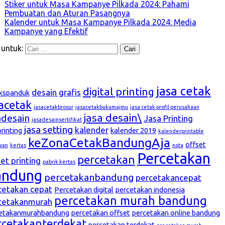
Stiker untuk Masa Kampanye Pilkada 2024: Pahami
Pembuatan dan Aturan Pasangnya
Kalender untuk Masa Kampanye Pilkada 2024: Media
Kampanye yang Efektif
 untuk:
g
jasa cetak
digital printing
desain grafis
kspanduk
sacetak
jasacetakbrosur
jasacetakbukumajmu
jasa cetak profil perusahaan
jasa desain\
adesain
Jasa Printing
jasadesainsertifikat
jasa setting
kalender
printing
kalender 2019
kalenderprintable
keZonaCetakBandungAja
offset
wan
kertas
nota
Percetakan
percetakan
et printing
pabrik kertas
andung
percetakanbandung
percetakancepat
cetakan cepat
Percetakan digital
percetakan indonesia
percetakan murah bandung
cetakanmurah
etakanmurahbandung
percetakan offset
percetakan online bandung
rcetakanterdekat
percetakan terdekat