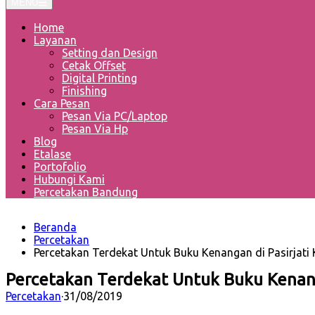
MENU
Home
Layanan
Setting dan Design
Cetak Offset
Digital Printing
Finishing
Cara Pesan
Pesan Via PC/Laptop
Pesan Via Hp
Blog
Etalase
Portofolio
Hubungi Kami
Percetakan Bandung
Beranda
Percetakan
Percetakan Terdekat Untuk Buku Kenangan di Pasirjati
Percetakan Terdekat Untuk Buku Kenang
Percetakan
·
31/08/2019