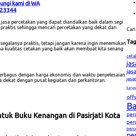
bungi kami di WA
23344
jasa percetakan yang dapat diandalkan baik dalam segi
n praktis sehingga mencari percetakan yang dekat dari
Cari
Ta
in segalanya praktis, tetapi jangan karena ingin menemukan
na kualitas cetakan yang baik akan membuat kita senang
ceta
ja
jas
terbagus dengan harga ekonomis dan waktu penyelesaian
jasa
a dekat dengan pusat kegiatan dan perkantoran.
karya
offs
B
per
uk Buku Kenangan di Pasirjati Kota
per
perc
pe