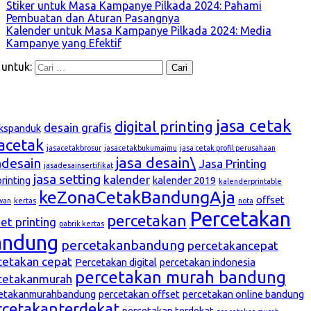
Stiker untuk Masa Kampanye Pilkada 2024: Pahami
Pembuatan dan Aturan Pasangnya
Kalender untuk Masa Kampanye Pilkada 2024: Media
Kampanye yang Efektif
 untuk:
g
jasa cetak
digital printing
desain grafis
kspanduk
sacetak
jasacetakbrosur
jasacetakbukumajmu
jasa cetak profil perusahaan
jasa desain\
adesain
Jasa Printing
jasadesainsertifikat
jasa setting
kalender
printing
kalender 2019
kalenderprintable
keZonaCetakBandungAja
offset
wan
kertas
nota
Percetakan
percetakan
et printing
pabrik kertas
andung
percetakanbandung
percetakancepat
cetakan cepat
Percetakan digital
percetakan indonesia
percetakan murah bandung
cetakanmurah
etakanmurahbandung
percetakan offset
percetakan online bandung
rcetakanterdekat
percetakan terdekat