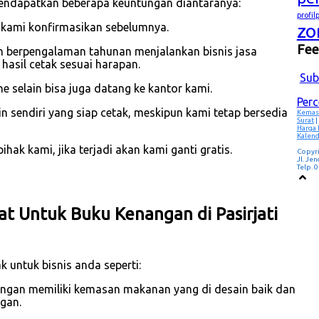
mendapatkan beberapa keuntungan diantaranya:
profi
zo
 kami konfirmasikan sebelumnya.
Fe
h berpengalaman tahunan menjalankan bisnis jasa
asil cetak sesuai harapan.
Sub
e selain bisa juga datang ke kantor kami.
Per
 sendiri yang siap cetak, meskipun kami tetap bersedia
Kemas
Surat
|
Harga
Kalend
hak kami, jika terjadi akan kami ganti gratis.
Copyr
Jl. Je
Telp.
at Untuk Buku Kenangan di Pasirjati
 untuk bisnis anda seperti:
dengan memiliki kemasan makanan yang di desain baik dan
gan.