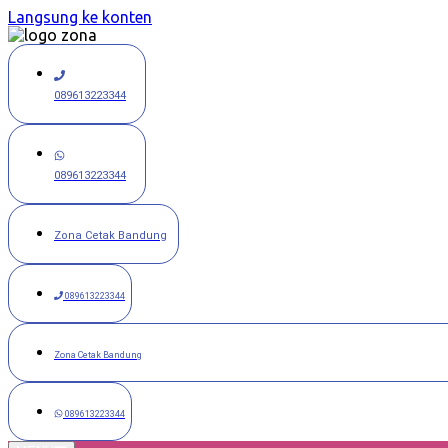
Langsung ke konten
089613223344
089613223344
Zona Cetak Bandung
089613223344
Zona Cetak Bandung
089613223344