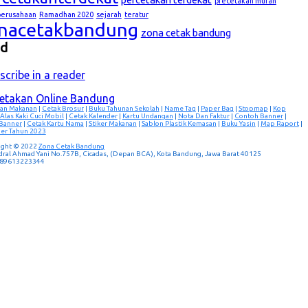
precetakan murah
lperusahaan
Ramadhan 2020
sejarah
teratur
nacetakbandung
zona cetak bandung
ed
scribe in a reader
cetakan Online Bandung
an Makanan
|
Cetak Brosur
|
Buku Tahunan Sekolah
|
Name Tag
|
Paper Bag
|
Stopmap
|
Kop
Alas Kaki Cuci Mobil
|
Cetak Kalender
|
Kartu Undangan
|
Nota Dan Faktur
|
Contoh Banner
|
 Banner
|
Cetak Kartu Nama
|
Stiker Makanan
|
Sablon Plastik Kemasan
|
Buku Yasin
|
Map Raport
|
er Tahun 2023
ight © 2022
Zona Cetak Bandung
ndral Ahmad Yani No.757B, Cicadas, (Depan BCA), Kota Bandung, Jawa Barat 40125
 089613223344