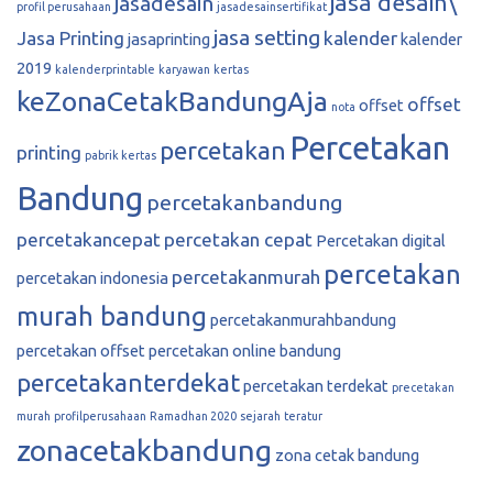
jasa desain\
jasadesain
profil perusahaan
jasadesainsertifikat
jasa setting
Jasa Printing
kalender
jasaprinting
kalender
2019
kalenderprintable
karyawan
kertas
keZonaCetakBandungAja
offset
offset
nota
Percetakan
percetakan
printing
pabrik kertas
Bandung
percetakanbandung
percetakancepat
percetakan cepat
Percetakan digital
percetakan
percetakanmurah
percetakan indonesia
murah bandung
percetakanmurahbandung
percetakan offset
percetakan online bandung
percetakanterdekat
percetakan terdekat
precetakan
murah
profilperusahaan
Ramadhan 2020
sejarah
teratur
zonacetakbandung
zona cetak bandung