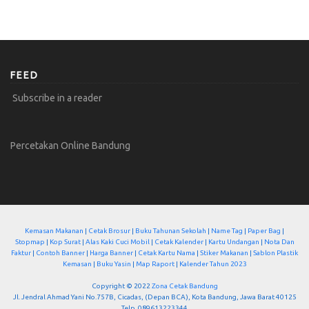
FEED
Subscribe in a reader
Percetakan Online Bandung
Kemasan Makanan
|
Cetak Brosur
|
Buku Tahunan Sekolah
|
Name Tag
|
Paper Bag
|
Stopmap
|
Kop Surat
|
Alas Kaki Cuci Mobil
|
Cetak Kalender
|
Kartu Undangan
|
Nota Dan
Faktur
|
Contoh Banner
|
Harga Banner
|
Cetak Kartu Nama
|
Stiker Makanan
|
Sablon Plastik
Kemasan
|
Buku Yasin
|
Map Raport
|
Kalender Tahun 2023
Copyright © 2022
Zona Cetak Bandung
Jl. Jendral Ahmad Yani No.757B, Cicadas, (Depan BCA), Kota Bandung, Jawa Barat 40125
Telp. 089613223344