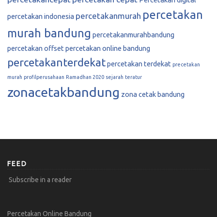
percetakan
percetakanmurah
percetakan indonesia
murah bandung
percetakanmurahbandung
percetakan offset
percetakan online bandung
percetakanterdekat
percetakan terdekat
precetakan
murah
profilperusahaan
Ramadhan 2020
sejarah
teratur
zonacetakbandung
zona cetak bandung
FEED
Subscribe in a reader
Percetakan Online Bandung