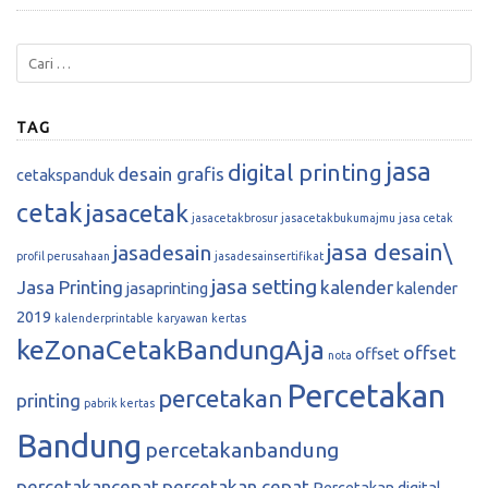
TAG
jasa
digital printing
desain grafis
cetakspanduk
cetak
jasacetak
jasacetakbrosur
jasacetakbukumajmu
jasa cetak
jasa desain\
jasadesain
profil perusahaan
jasadesainsertifikat
jasa setting
Jasa Printing
kalender
jasaprinting
kalender
2019
kalenderprintable
karyawan
kertas
keZonaCetakBandungAja
offset
offset
nota
Percetakan
percetakan
printing
pabrik kertas
Bandung
percetakanbandung
percetakancepat
percetakan cepat
Percetakan digital