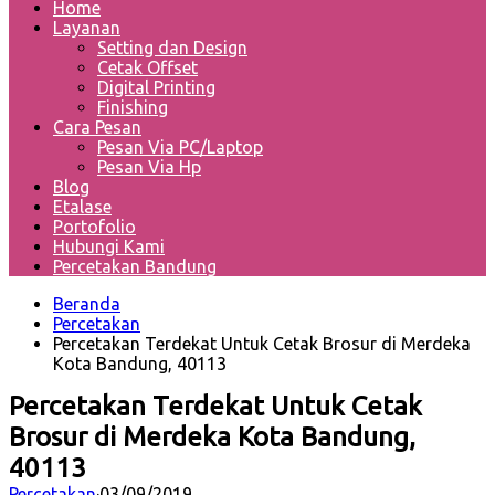
Home
Layanan
Setting dan Design
Cetak Offset
Digital Printing
Finishing
Cara Pesan
Pesan Via PC/Laptop
Pesan Via Hp
Blog
Etalase
Portofolio
Hubungi Kami
Percetakan Bandung
Beranda
Percetakan
Percetakan Terdekat Untuk Cetak Brosur di Merdeka
Kota Bandung, 40113
Percetakan Terdekat Untuk Cetak
Brosur di Merdeka Kota Bandung,
40113
Percetakan
·
03/09/2019