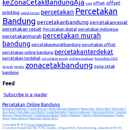
keZonaCetakBandungAja
offset
offset
nota
Percetakan
percetakan
printing
pabrik kertas
Bandung
percetakanbandung
percetakancepat
percetakan cepat
Percetakan digital
percetakan indonesia
percetakan murah
percetakanmurah
bandung
percetakanmurahbandung
percetakan offset
percetakanterdekat
percetakan online bandung
percetakan terdekat
precetakan murah
profilperusahaan
Ramadhan 2020
zonacetakbandung
zona cetak
sejarah
teratur
bandung
Feed
Subscribe in a reader
Percetakan Online Bandung
Kemasan Makanan
|
Cetak Brosur
|
Buku Tahunan Sekolah
|
Name Tag
|
Paper Bag
|
Stopmap
|
Kop Surat
|
Alas Kaki Cuci Mobil
|
Cetak Kalender
|
Kartu Undangan
|
Nota Dan Faktur
|
Contoh
Banner
|
Harga Banner
|
Cetak Kartu Nama
|
Stiker Makanan
|
Sablon Plastik Kemasan
|
Buku
Yasin
|
Map Raport
|
Kalender Tahun 2023
Copyright © 2022
Zona Cetak Bandung
Jl. Jendral Ahmad Yani No.757B, Cicadas, (Depan BCA), Kota Bandung, Jawa Barat 40125