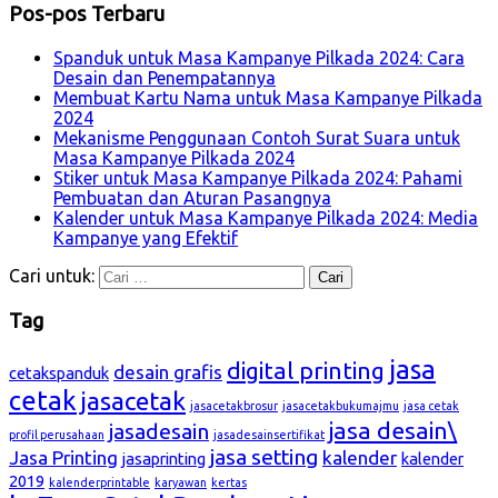
Pos-pos Terbaru
Spanduk untuk Masa Kampanye Pilkada 2024: Cara
Desain dan Penempatannya
Membuat Kartu Nama untuk Masa Kampanye Pilkada
2024
Mekanisme Penggunaan Contoh Surat Suara untuk
Masa Kampanye Pilkada 2024
Stiker untuk Masa Kampanye Pilkada 2024: Pahami
Pembuatan dan Aturan Pasangnya
Kalender untuk Masa Kampanye Pilkada 2024: Media
Kampanye yang Efektif
Cari untuk:
Tag
jasa
digital printing
desain grafis
cetakspanduk
cetak
jasacetak
jasacetakbrosur
jasacetakbukumajmu
jasa cetak
jasa desain\
jasadesain
profil perusahaan
jasadesainsertifikat
jasa setting
Jasa Printing
kalender
jasaprinting
kalender
2019
kalenderprintable
karyawan
kertas