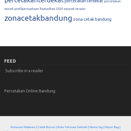
percetakan terdekat
precetakan
murah
profilperusahaan
Ramadhan 2020
sejarah
teratur
zonacetakbandung
zona cetak bandung
FEED
Subscribe in a reader
Percetakan Online Bandung
Kemasan Makanan
|
Cetak Brosur
|
Buku Tahunan Sekolah
|
Name Tag
|
Paper Bag
|