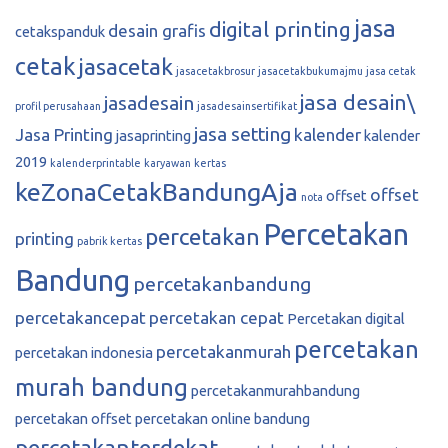
jasa
digital printing
desain grafis
cetakspanduk
cetak
jasacetak
jasacetakbrosur
jasacetakbukumajmu
jasa cetak
jasa desain\
jasadesain
profil perusahaan
jasadesainsertifikat
jasa setting
Jasa Printing
kalender
jasaprinting
kalender
2019
kalenderprintable
karyawan
kertas
keZonaCetakBandungAja
offset
offset
nota
Percetakan
percetakan
printing
pabrik kertas
Bandung
percetakanbandung
percetakancepat
percetakan cepat
Percetakan digital
percetakan
percetakanmurah
percetakan indonesia
murah bandung
percetakanmurahbandung
percetakan offset
percetakan online bandung
percetakanterdekat