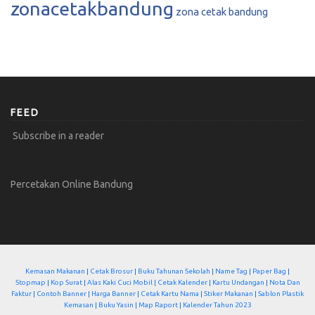
zonacetakbandung
zona cetak bandung
FEED
Subscribe in a reader
Percetakan Online Bandung
Kemasan Makanan
|
Cetak Brosur
|
Buku Tahunan Sekolah
|
Name Tag
|
Paper Bag
|
Stopmap
|
Kop Surat
|
Alas Kaki Cuci Mobil
|
Cetak Kalender
|
Kartu Undangan
|
Nota Dan
Faktur
|
Contoh Banner
|
Harga Banner
|
Cetak Kartu Nama
|
Stiker Makanan
|
Sablon Plastik
Kemasan
|
Buku Yasin
|
Map Raport
|
Kalender Tahun 2023