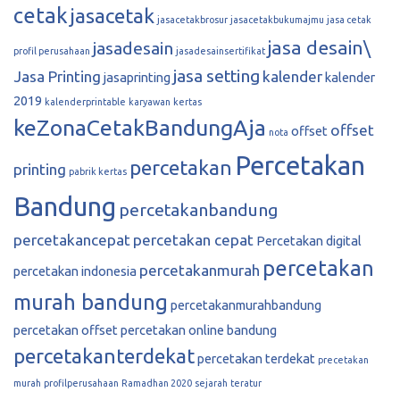
cetak
jasacetak
jasacetakbrosur
jasacetakbukumajmu
jasa cetak
jasa desain\
jasadesain
profil perusahaan
jasadesainsertifikat
jasa setting
Jasa Printing
kalender
jasaprinting
kalender
2019
kalenderprintable
karyawan
kertas
keZonaCetakBandungAja
offset
offset
nota
Percetakan
percetakan
printing
pabrik kertas
Bandung
percetakanbandung
percetakancepat
percetakan cepat
Percetakan digital
percetakan
percetakanmurah
percetakan indonesia
murah bandung
percetakanmurahbandung
percetakan offset
percetakan online bandung
percetakanterdekat
percetakan terdekat
precetakan
murah
profilperusahaan
Ramadhan 2020
sejarah
teratur