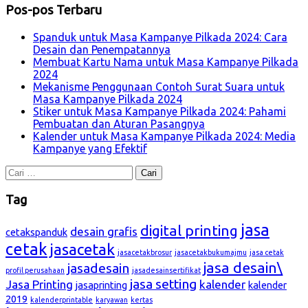
Pos-pos Terbaru
Spanduk untuk Masa Kampanye Pilkada 2024: Cara
Desain dan Penempatannya
Membuat Kartu Nama untuk Masa Kampanye Pilkada
2024
Mekanisme Penggunaan Contoh Surat Suara untuk
Masa Kampanye Pilkada 2024
Stiker untuk Masa Kampanye Pilkada 2024: Pahami
Pembuatan dan Aturan Pasangnya
Kalender untuk Masa Kampanye Pilkada 2024: Media
Kampanye yang Efektif
Cari
untuk:
Tag
jasa
digital printing
desain grafis
cetakspanduk
cetak
jasacetak
jasacetakbrosur
jasacetakbukumajmu
jasa cetak
jasa desain\
jasadesain
profil perusahaan
jasadesainsertifikat
jasa setting
Jasa Printing
kalender
jasaprinting
kalender
2019
kalenderprintable
karyawan
kertas