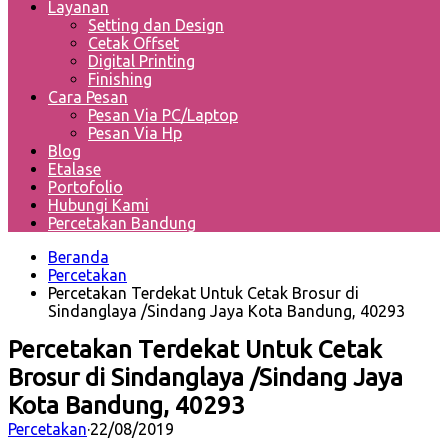
Layanan
Setting dan Design
Cetak Offset
Digital Printing
Finishing
Cara Pesan
Pesan Via PC/Laptop
Pesan Via Hp
Blog
Etalase
Portofolio
Hubungi Kami
Percetakan Bandung
Beranda
Percetakan
Percetakan Terdekat Untuk Cetak Brosur di
Sindanglaya /Sindang Jaya Kota Bandung, 40293
Percetakan Terdekat Untuk Cetak
Brosur di Sindanglaya /Sindang Jaya
Kota Bandung, 40293
Percetakan
·
22/08/2019