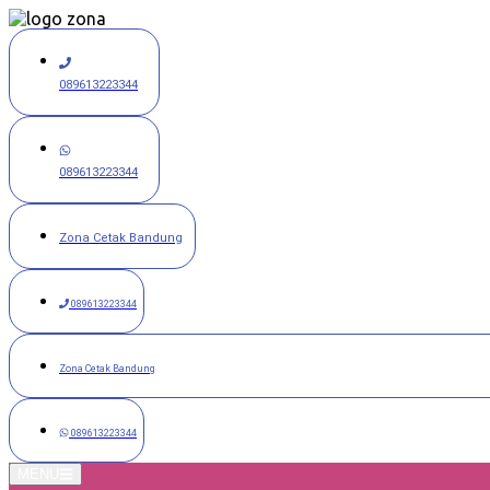
Langsung
ke
konten
089613223344
089613223344
Zona Cetak Bandung
089613223344
Zona Cetak Bandung
089613223344
MENU