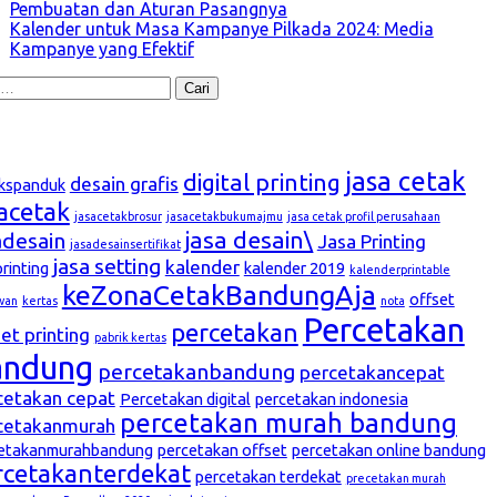
Pembuatan dan Aturan Pasangnya
Kalender untuk Masa Kampanye Pilkada 2024: Media
Kampanye yang Efektif
k:
g
jasa cetak
digital printing
desain grafis
kspanduk
sacetak
jasacetakbrosur
jasacetakbukumajmu
jasa cetak profil perusahaan
jasa desain\
adesain
Jasa Printing
jasadesainsertifikat
jasa setting
kalender
printing
kalender 2019
kalenderprintable
keZonaCetakBandungAja
offset
wan
kertas
nota
Percetakan
percetakan
et printing
pabrik kertas
andung
percetakanbandung
percetakancepat
cetakan cepat
Percetakan digital
percetakan indonesia
percetakan murah bandung
cetakanmurah
etakanmurahbandung
percetakan offset
percetakan online bandung
rcetakanterdekat
percetakan terdekat
precetakan murah