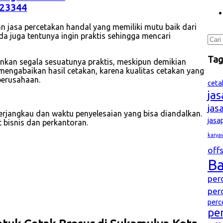
23344
n jasa percetakan handal yang memiliki mutu baik dari
a juga tentunya ingin praktis sehingga mencari
Cari
untu
Ta
nginkan segala sesuatunya praktis, meskipun demikian
mengabaikan hasil cetakan, karena kualitas cetakan yang
perusahaan.
ceta
ja
jas
erjangkau dan waktu penyelesaian yang bisa diandalkan.
jasa
bisnis dan perkantoran.
karya
offs
B
per
per
perc
pe