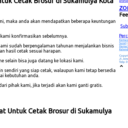
tuk Cetak Brosur di Sukamulya Kota
profi
zo
Fe
mi, maka anda akan mendapatkan beberapa keuntungan
Sub
Per
 kami konfirmasikan sebelumnya.
Kemas
Surat
|
Kami sudah berpengalaman tahunan menjalankan bisnis
Harga
Kalend
 hasil cetak sesuai harapan.
Copyr
Jl. Je
 selain bisa juga datang ke lokasi kami.
Telp.
 sendiri yang siap cetak, walaupun kami tetap bersedia
ai kebutuhan anda.
i pihak kami, jika terjadi akan kami ganti gratis.
at Untuk Cetak Brosur di Sukamulya