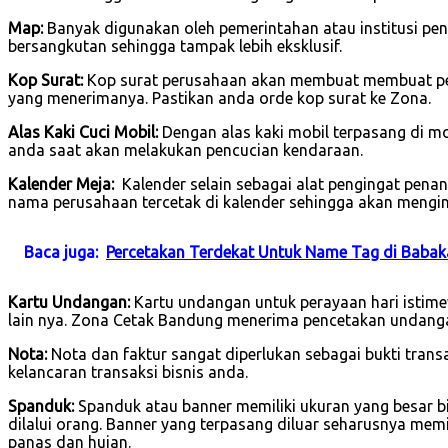
Map:
Banyak digunakan oleh pemerintahan atau institusi pend
bersangkutan sehingga tampak lebih eksklusif.
Kop Surat:
Kop surat perusahaan akan membuat membuat per
yang menerimanya. Pastikan anda orde kop surat ke Zona.
Alas Kaki Cuci Mobil:
Dengan alas kaki mobil terpasang di 
anda saat akan melakukan pencucian kendaraan.
Kalender Meja:
Kalender selain sebagai alat pengingat pena
nama perusahaan tercetak di kalender sehingga akan mengin
Baca juga:
Percetakan Terdekat Untuk Name Tag di Babak
Kartu Undangan:
Kartu undangan untuk perayaan hari istimew
lain nya. Zona Cetak Bandung menerima pencetakan undanga
Nota:
Nota dan faktur sangat diperlukan sebagai bukti tran
kelancaran transaksi bisnis anda.
Spanduk:
Spanduk atau banner memiliki ukuran yang besar b
dilalui orang. Banner yang terpasang diluar seharusnya mem
panas dan hujan.