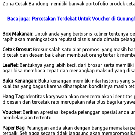
Zona Cetak Bandung memiliki banyak portofolio produk cetak
Baca juga:
Percetakan Terdekat Untuk Voucher di Gunung
Box Makanan:
Untuk anda yang berbisnis kuliner tentunya 
rapih akan meningkatkan reputasi bisnis anda dimata pelang
Cetak Brosur:
Brosur salah satu alat promosi yang masih ban
dicetak dan desain baik akan membuat orang tertarik memb
Leaflet:
Bentuknya yang lebih kecil dari brosur serta memilik
agar bisa membaca cepat dan menangkap maksud yang dis
Buku Kenangan:
Buku kenangan memiliki nilai historis yang 
kualitas yang bagus karena diharapkan kondisinya masih tet
Hang Tag:
Identitas karyawan akan mencerminkan identitas 
didesain dan tercetak rapi merupakan nilai plus bagi karya
Voucher:
Berikan apresiasi kepada pelanggan spesial anda u
pembelanjaan tertentu.
Paper Bag:
Pelanggan anda akan dengan bangga memakai pape
terbaik. Sehingga secara tidak langsung akan mempromosik