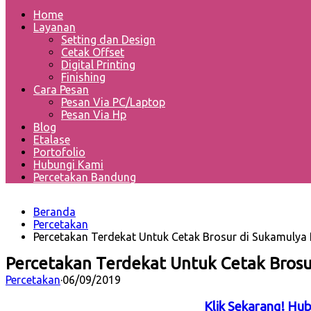
Home
Layanan
Setting dan Design
Cetak Offset
Digital Printing
Finishing
Cara Pesan
Pesan Via PC/Laptop
Pesan Via Hp
Blog
Etalase
Portofolio
Hubungi Kami
Percetakan Bandung
Beranda
Percetakan
Percetakan Terdekat Untuk Cetak Brosur di Sukamulya
Percetakan Terdekat Untuk Cetak Brosu
Percetakan
·
06/09/2019
Klik Sekarang! Hu