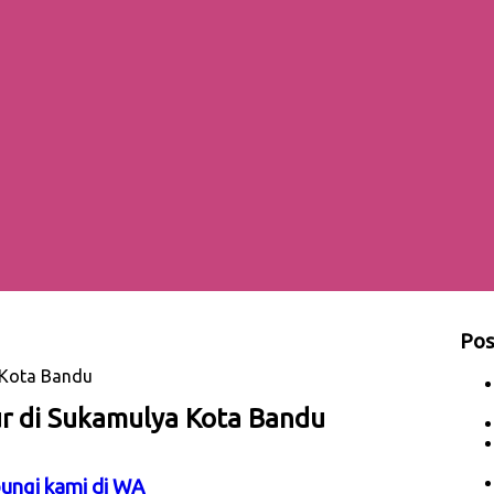
Pos
 Kota Bandu
r di Sukamulya Kota Bandu
bungi kami di WA