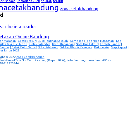
lperusahaan
Ramadhan 2020
sejarah
teratur
nacetakbandung
zona cetak bandung
ed
scribe in a reader
cetakan Online Bandung
an Makanan
|
Cetak Brosur
|
Buku Tahunan Sekolah
|
Name Tag
|
Paper Bag
|
Stopmap
|
Kop
Alas Kaki Cuci Mobil
|
Cetak Kalender
|
Kartu Undangan
|
Nota Dan Faktur
|
Contoh Banner
|
 Banner
|
Cetak Kartu Nama
|
Stiker Makanan
|
Sablon Plastik Kemasan
|
Buku Yasin
|
Map Raport
|
er Tahun 2023
ight © 2022
Zona Cetak Bandung
ndral Ahmad Yani No.757B, Cicadas, (Depan BCA), Kota Bandung, Jawa Barat 40125
 089613223344