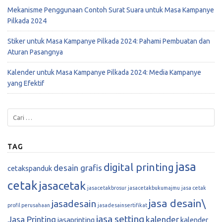
Mekanisme Penggunaan Contoh Surat Suara untuk Masa Kampanye
Pilkada 2024
Stiker untuk Masa Kampanye Pilkada 2024: Pahami Pembuatan dan
Aturan Pasangnya
Kalender untuk Masa Kampanye Pilkada 2024: Media Kampanye
yang Efektif
TAG
jasa
digital printing
desain grafis
cetakspanduk
cetak
jasacetak
jasacetakbrosur
jasacetakbukumajmu
jasa cetak
jasa desain\
jasadesain
profil perusahaan
jasadesainsertifikat
jasa setting
Jasa Printing
kalender
jasaprinting
kalender