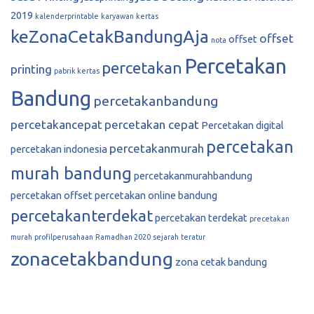
2019
kalenderprintable
karyawan
kertas
keZonaCetakBandungAja
offset
offset
nota
Percetakan
percetakan
printing
pabrik kertas
Bandung
percetakanbandung
percetakancepat
percetakan cepat
Percetakan digital
percetakan
percetakanmurah
percetakan indonesia
murah bandung
percetakanmurahbandung
percetakan offset
percetakan online bandung
percetakanterdekat
percetakan terdekat
precetakan
murah
profilperusahaan
Ramadhan 2020
sejarah
teratur
zonacetakbandung
zona cetak bandung