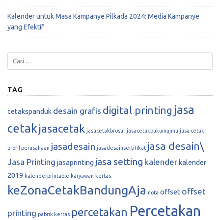
Kalender untuk Masa Kampanye Pilkada 2024: Media Kampanye
yang Efektif
TAG
jasa
digital printing
desain grafis
cetakspanduk
cetak
jasacetak
jasacetakbrosur
jasacetakbukumajmu
jasa cetak
jasa desain\
jasadesain
profil perusahaan
jasadesainsertifikat
jasa setting
Jasa Printing
kalender
jasaprinting
kalender
2019
kalenderprintable
karyawan
kertas
keZonaCetakBandungAja
offset
offset
nota
Percetakan
percetakan
printing
pabrik kertas