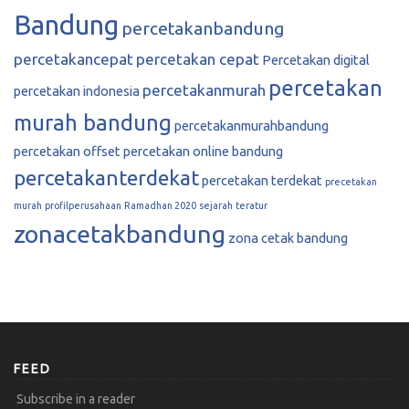
Bandung
percetakanbandung
percetakancepat
percetakan cepat
Percetakan digital
percetakan
percetakanmurah
percetakan indonesia
murah bandung
percetakanmurahbandung
percetakan offset
percetakan online bandung
percetakanterdekat
percetakan terdekat
precetakan
murah
profilperusahaan
Ramadhan 2020
sejarah
teratur
zonacetakbandung
zona cetak bandung
FEED
Subscribe in a reader