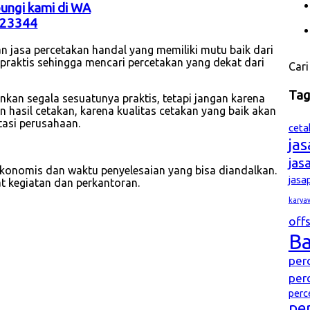
bungi kami di WA
23344
n jasa percetakan handal yang memiliki mutu baik dari
n praktis sehingga mencari percetakan yang dekat dari
Cari
Ta
ginkan segala sesuatunya praktis, tetapi jangan karena
 hasil cetakan, karena kualitas cetakan yang baik akan
tasi perusahaan.
ceta
ja
jas
ekonomis dan waktu penyelesaian yang bisa diandalkan.
jasa
t kegiatan dan perkantoran.
karya
offs
B
per
per
perc
pe