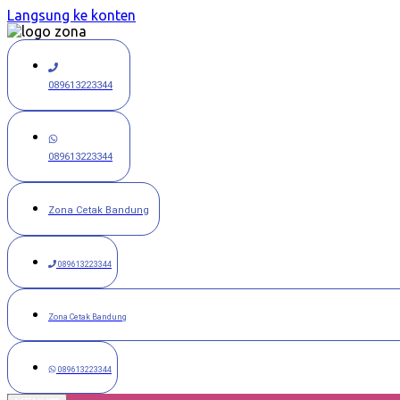
Langsung ke konten
089613223344
089613223344
Zona Cetak Bandung
089613223344
Zona Cetak Bandung
089613223344