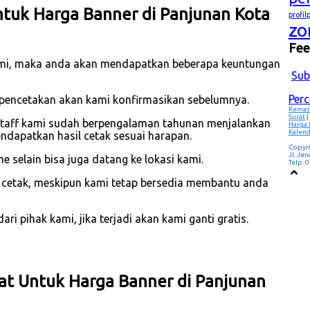
tuk Harga Banner di Panjunan Kota
profi
zo
Fe
mi, maka anda akan mendapatkan beberapa keuntungan
Sub
Per
m pencetakan akan kami konfirmasikan sebelumnya.
Kemas
Surat
|
Staff kami sudah berpengalaman tahunan menjalankan
Harga
Kalend
dapatkan hasil cetak sesuai harapan.
Copyr
Jl. Je
 selain bisa juga datang ke lokasi kami.
Telp.
p cetak, meskipun kami tetap bersedia membantu anda
i pihak kami, jika terjadi akan kami ganti gratis.
kat Untuk Harga Banner di Panjunan