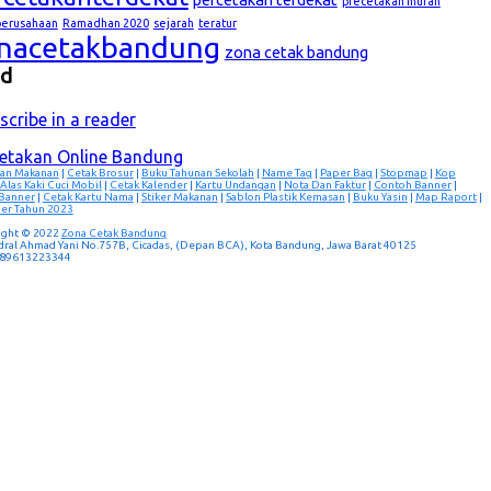
precetakan murah
lperusahaan
Ramadhan 2020
sejarah
teratur
nacetakbandung
zona cetak bandung
ed
scribe in a reader
cetakan Online Bandung
an Makanan
|
Cetak Brosur
|
Buku Tahunan Sekolah
|
Name Tag
|
Paper Bag
|
Stopmap
|
Kop
Alas Kaki Cuci Mobil
|
Cetak Kalender
|
Kartu Undangan
|
Nota Dan Faktur
|
Contoh Banner
|
 Banner
|
Cetak Kartu Nama
|
Stiker Makanan
|
Sablon Plastik Kemasan
|
Buku Yasin
|
Map Raport
|
er Tahun 2023
ight © 2022
Zona Cetak Bandung
ndral Ahmad Yani No.757B, Cicadas, (Depan BCA), Kota Bandung, Jawa Barat 40125
 089613223344