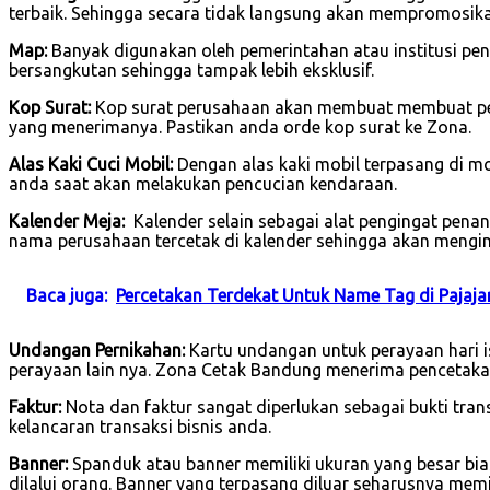
terbaik. Sehingga secara tidak langsung akan mempromosik
Map:
Banyak digunakan oleh pemerintahan atau institusi pend
bersangkutan sehingga tampak lebih eksklusif.
Kop Surat:
Kop surat perusahaan akan membuat membuat per
yang menerimanya. Pastikan anda orde kop surat ke Zona.
Alas Kaki Cuci Mobil:
Dengan alas kaki mobil terpasang di 
anda saat akan melakukan pencucian kendaraan.
Kalender Meja:
Kalender selain sebagai alat pengingat pena
nama perusahaan tercetak di kalender sehingga akan mengin
Baca juga:
Percetakan Terdekat Untuk Name Tag di Pajaj
Undangan Pernikahan:
Kartu undangan untuk perayaan hari is
perayaan lain nya. Zona Cetak Bandung menerima pencetaka
Faktur:
Nota dan faktur sangat diperlukan sebagai bukti tra
kelancaran transaksi bisnis anda.
Banner:
Spanduk atau banner memiliki ukuran yang besar bi
dilalui orang. Banner yang terpasang diluar seharusnya mem