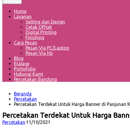
MENU
Home
Layanan
Setting dan Design
Cetak Offset
Digital Printing
Finishing
Cara Pesan
Pesan Via PC/Laptop
Pesan Via Hp
Blog
Etalase
Portofolio
Hubungi Kami
Percetakan Bandung
Beranda
Percetakan
Percetakan Terdekat Untuk Harga Banner di Panjunan 
Percetakan Terdekat Untuk Harga Bann
Percetakan
·
11/10/2021