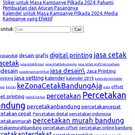
Stiker untuk Masa Kampanye Pilkada 2024: Pahami
Pembuatan dan Aturan Pasangnya
Kalender untuk Masa Kampanye Pilkada 2024: Media
Kampanye yang Efektif
 untuk:
g
jasa cetak
digital printing
desain grafis
kspanduk
sacetak
jasacetakbrosur
jasacetakbukumajmu
jasa cetak profil perusahaan
jasa desain\
adesain
Jasa Printing
jasadesainsertifikat
jasa setting
kalender
printing
kalender 2019
kalenderprintable
keZonaCetakBandungAja
offset
wan
kertas
nota
Percetakan
percetakan
et printing
pabrik kertas
andung
percetakanbandung
percetakancepat
cetakan cepat
Percetakan digital
percetakan indonesia
percetakan murah bandung
cetakanmurah
etakanmurahbandung
percetakan offset
percetakan online bandung
rcetakanterdekat
percetakan terdekat