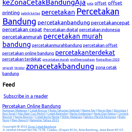
keZonaCetakBandungAja
offset
offset
nota
Percetakan
percetakan
printing
pabrik kertas
Bandung
percetakanbandung
percetakancepat
percetakan cepat
Percetakan digital
percetakan indonesia
percetakan murah
percetakanmurah
bandung
percetakanmurahbandung
percetakan offset
percetakanterdekat
percetakan online bandung
percetakan terdekat
precetakan murah
profilperusahaan
Ramadhan 2020
zonacetakbandung
zona cetak
sejarah
teratur
bandung
Feed
Subscribe in a reader
Percetakan Online Bandung
Kemasan Makanan
|
Cetak Brosur
|
Buku Tahunan Sekolah
|
Name Tag
|
Paper Bag
|
Stopmap
|
Kop Surat
|
Alas Kaki Cuci Mobil
|
Cetak Kalender
|
Kartu Undangan
|
Nota Dan Faktur
|
Contoh
Banner
|
Harga Banner
|
Cetak Kartu Nama
|
Stiker Makanan
|
Sablon Plastik Kemasan
|
Buku
Yasin
|
Map Raport
|
Kalender Tahun 2023
Copyright © 2022
Zona Cetak Bandung
Jl. Jendral Ahmad Yani No.757B, Cicadas, (Depan BCA), Kota Bandung, Jawa Barat 40125