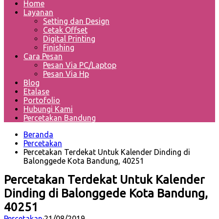
Home
Layanan
Setting dan Design
Cetak Offset
Digital Printing
Finishing
Cara Pesan
Pesan Via PC/Laptop
Pesan Via Hp
Blog
Etalase
Portofolio
Hubungi Kami
Percetakan Bandung
Beranda
Percetakan
Percetakan Terdekat Untuk Kalender Dinding di
Balonggede Kota Bandung, 40251
Percetakan Terdekat Untuk Kalender
Dinding di Balonggede Kota Bandung,
40251
Percetakan
·
21/08/2019