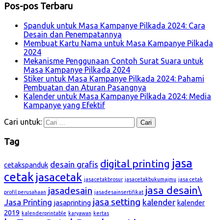
Pos-pos Terbaru
Spanduk untuk Masa Kampanye Pilkada 2024: Cara
Desain dan Penempatannya
Membuat Kartu Nama untuk Masa Kampanye Pilkada
2024
Mekanisme Penggunaan Contoh Surat Suara untuk
Masa Kampanye Pilkada 2024
Stiker untuk Masa Kampanye Pilkada 2024: Pahami
Pembuatan dan Aturan Pasangnya
Kalender untuk Masa Kampanye Pilkada 2024: Media
Kampanye yang Efektif
Cari untuk:
Tag
jasa
digital printing
desain grafis
cetakspanduk
cetak
jasacetak
jasacetakbrosur
jasacetakbukumajmu
jasa cetak
jasa desain\
jasadesain
profil perusahaan
jasadesainsertifikat
jasa setting
Jasa Printing
kalender
jasaprinting
kalender
2019
kalenderprintable
karyawan
kertas