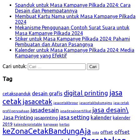
Spanduk untuk Masa Kampanye Pilkada 2024: Cara
Desain dan Penempatannya
Membuat Kartu Nama untuk Masa Kampanye Pilkada
2024
Mekanisme Penggunaan Contoh Surat Suara untuk
Masa Kampanye Pilkada 2024
Stiker untuk Masa Kampanye Pilkada 2024: Pahami
Pembuatan dan Aturan Pasangnya
Kalender untuk Masa Kampanye Pilkada 2024: Media
Kampanye yang Efektif
Cari untuk:
Tag
jasa
digital printing
desain grafis
cetakspanduk
cetak
jasacetak
jasacetakbrosur
jasacetakbukumajmu
jasa cetak
jasa desain\
jasadesain
profil perusahaan
jasadesainsertifikat
jasa setting
Jasa Printing
kalender
jasaprinting
kalender
2019
kalenderprintable
karyawan
kertas
keZonaCetakBandungAja
offset
offset
nota