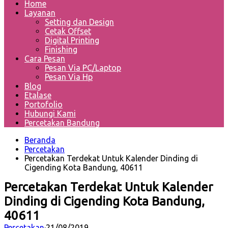
Home
Layanan
Setting dan Design
Cetak Offset
Digital Printing
Finishing
Cara Pesan
Pesan Via PC/Laptop
Pesan Via Hp
Blog
Etalase
Portofolio
Hubungi Kami
Percetakan Bandung
Beranda
Percetakan
Percetakan Terdekat Untuk Kalender Dinding di
Cigending Kota Bandung, 40611
Percetakan Terdekat Untuk Kalender
Dinding di Cigending Kota Bandung,
40611
Percetakan
·
21/08/2019