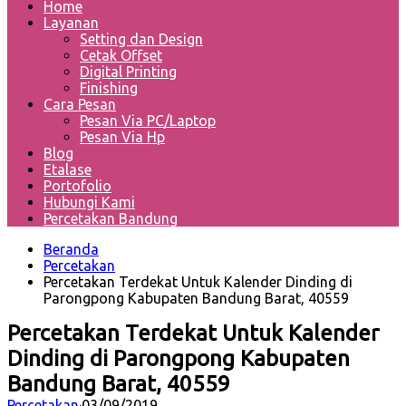
Home
Layanan
Setting dan Design
Cetak Offset
Digital Printing
Finishing
Cara Pesan
Pesan Via PC/Laptop
Pesan Via Hp
Blog
Etalase
Portofolio
Hubungi Kami
Percetakan Bandung
Beranda
Percetakan
Percetakan Terdekat Untuk Kalender Dinding di
Parongpong Kabupaten Bandung Barat, 40559
Percetakan Terdekat Untuk Kalender
Dinding di Parongpong Kabupaten
Bandung Barat, 40559
Percetakan
·
03/09/2019