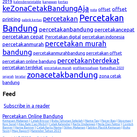
2019
kalenderprintable
karyawan
kertas
keZonaCetakBandungAja
offset
offset
nota
Percetakan
percetakan
printing
pabrik kertas
Bandung
percetakanbandung
percetakancepat
percetakan cepat
Percetakan digital
percetakan indonesia
percetakan murah
percetakanmurah
bandung
percetakanmurahbandung
percetakan offset
percetakanterdekat
percetakan online bandung
percetakan terdekat
precetakan murah
profilperusahaan
Ramadhan 2020
zonacetakbandung
zona cetak
sejarah
teratur
bandung
Feed
Subscribe in a reader
Percetakan Online Bandung
Kemasan Makanan
|
Cetak Brosur
|
Buku Tahunan Sekolah
|
Name Tag
|
Paper Bag
|
Stopmap
|
Kop Surat
|
Alas Kaki Cuci Mobil
|
Cetak Kalender
|
Kartu Undangan
|
Nota Dan Faktur
|
Contoh
Banner
|
Harga Banner
|
Cetak Kartu Nama
|
Stiker Makanan
|
Sablon Plastik Kemasan
|
Buku
Yasin
|
Map Raport
|
Kalender Tahun 2023