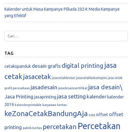
Kalender untuk Masa Kampanye Pilkada 2024: Media Kampanye
yang Efektif
TAG
jasa
digital printing
desain grafis
cetakspanduk
cetak
jasacetak
jasacetakbrosur
jasacetakbukumajmu
jasa cetak
jasa desain\
jasadesain
profil perusahaan
jasadesainsertifikat
jasa setting
Jasa Printing
kalender
jasaprinting
kalender
2019
kalenderprintable
karyawan
kertas
keZonaCetakBandungAja
offset
offset
nota
Percetakan
percetakan
printing
pabrik kertas