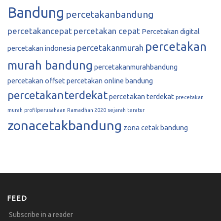
Bandung
percetakanbandung
percetakancepat
percetakan cepat
Percetakan digital
percetakan
percetakanmurah
percetakan indonesia
murah bandung
percetakanmurahbandung
percetakan offset
percetakan online bandung
percetakanterdekat
percetakan terdekat
precetakan
murah
profilperusahaan
Ramadhan 2020
sejarah
teratur
zonacetakbandung
zona cetak bandung
FEED
Subscribe in a reader