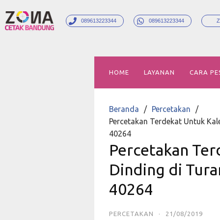
089613223344
089613223344
Z
HOME
LAYANAN
CARA PE
Beranda
Percetakan
Percetakan Terdekat Untuk Kal
40264
Percetakan Ter
Dinding di Tur
40264
PERCETAKAN
·
21/08/2019