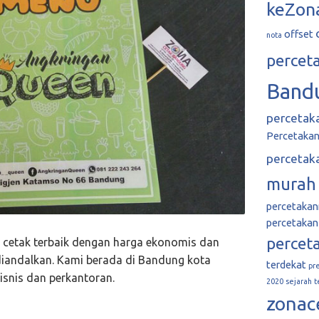
keZon
offset
nota
percet
Band
percetak
Percetakan 
percetak
murah
percetaka
percetakan
percet
 cetak terbaik dengan harga ekonomis dan
diandalkan. Kami berada di Bandung kota
terdekat
pr
isnis dan perkantoran.
2020
sejarah
t
zonac