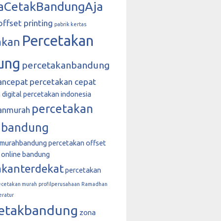
aCetakBandungAja
offset printing
pabrik kertas
Percetakan
akan
ung
percetakanbandung
ancepat
percetakan cepat
digital
percetakan indonesia
percetakan
anmurah
 bandung
nmurahbandung
percetakan offset
 online bandung
akanterdekat
percetakan
ecetakan murah
profilperusahaan
Ramadhan
eratur
etakbandung
zona