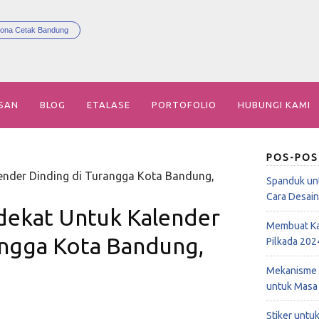
ona Cetak Bandung
SAN
BLOG
ETALASE
PORTOFOLIO
HUBUNGI KAMI
POS-POS
ender Dinding di Turangga Kota Bandung,
Spanduk un
Cara Desai
dekat Untuk Kalender
Membuat Ka
angga Kota Bandung,
Pilkada 202
Mekanisme 
untuk Masa
Stiker untu