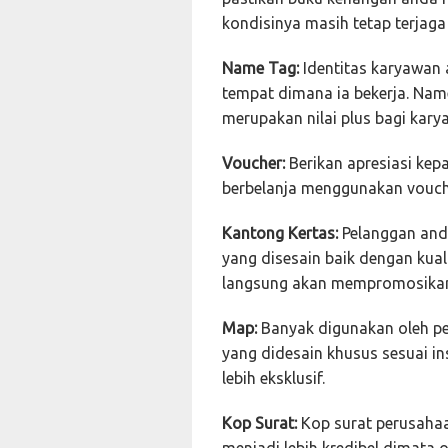
kondisinya masih tetap terjag
Name Tag:
Identitas karyawan
tempat dimana ia bekerja. Name
merupakan nilai plus bagi kar
Voucher:
Berikan apresiasi kep
berbelanja menggunakan vouche
Kantong Kertas:
Pelanggan and
yang disesain baik dengan kual
langsung akan mempromosikan
Map:
Banyak digunakan oleh pe
yang didesain khusus sesuai i
lebih eksklusif.
Kop Surat:
Kop surat perusah
menjadi lebih kredibel dimata