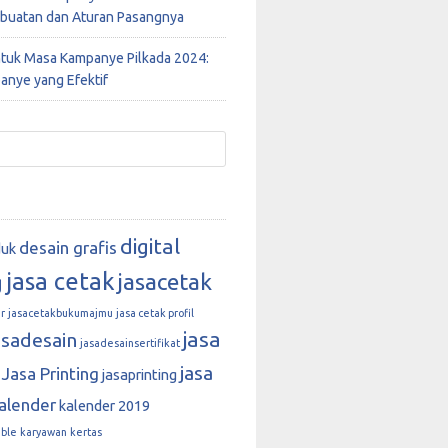
buatan dan Aturan Pasangnya
ntuk Masa Kampanye Pilkada 2024:
anye yang Efektif
digital
desain grafis
duk
jasa cetak
jasacetak
g
r
jasacetakbukumajmu
jasa cetak profil
jasa
asadesain
jasadesainsertifikat
jasa
Jasa Printing
jasaprinting
alender
kalender 2019
able
karyawan
kertas