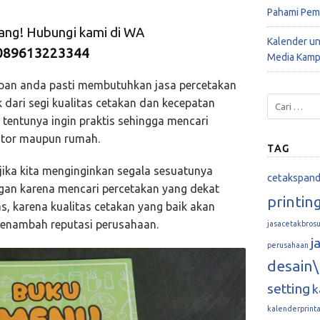
Pahami Pem
rang! Hubungi kami di WA
Kalender u
089613223344
Media Kamp
apan anda pasti membutuhkan jasa percetakan
 dari segi kualitas cetakan dan kecepatan
tentunya ingin praktis sehingga mencari
ntor maupun rumah.
TAG
jika kita menginginkan segala sesuatunya
cetakspan
ngan karena mencari percetakan yang dekat
printin
, karena kualitas cetakan yang baik akan
menambah reputasi perusahaan.
jasacetakbrosu
j
perusahaan
desain\
setting
k
kalenderprint