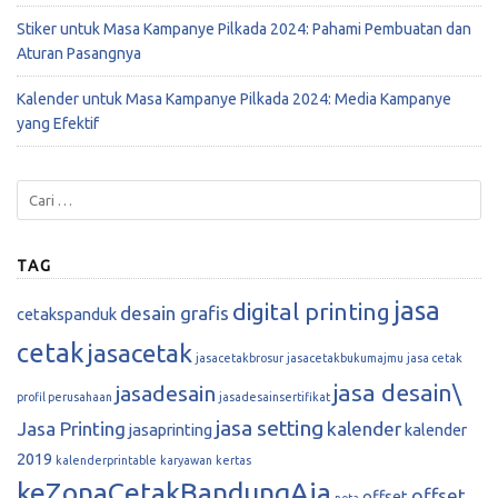
Stiker untuk Masa Kampanye Pilkada 2024: Pahami Pembuatan dan
Aturan Pasangnya
Kalender untuk Masa Kampanye Pilkada 2024: Media Kampanye
yang Efektif
TAG
jasa
digital printing
desain grafis
cetakspanduk
cetak
jasacetak
jasacetakbrosur
jasacetakbukumajmu
jasa cetak
jasa desain\
jasadesain
profil perusahaan
jasadesainsertifikat
jasa setting
Jasa Printing
kalender
jasaprinting
kalender
2019
kalenderprintable
karyawan
kertas
keZonaCetakBandungAja
offset
offset
nota