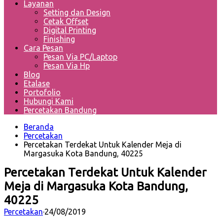
Layanan
Setting dan Design
Cetak Offset
Digital Printing
Finishing
Cara Pesan
Pesan Via PC/Laptop
Pesan Via Hp
Blog
Etalase
Portofolio
Hubungi Kami
Percetakan Bandung
Beranda
Percetakan
Percetakan Terdekat Untuk Kalender Meja di
Margasuka Kota Bandung, 40225
Percetakan Terdekat Untuk Kalender
Meja di Margasuka Kota Bandung,
40225
Percetakan
·
24/08/2019