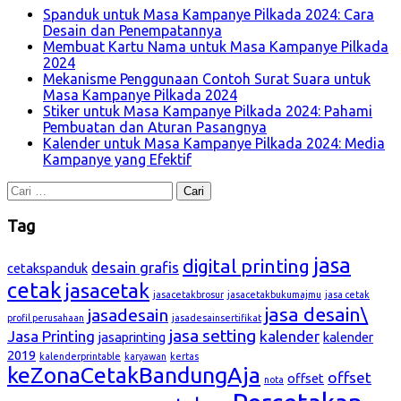
Spanduk untuk Masa Kampanye Pilkada 2024: Cara
Desain dan Penempatannya
Membuat Kartu Nama untuk Masa Kampanye Pilkada
2024
Mekanisme Penggunaan Contoh Surat Suara untuk
Masa Kampanye Pilkada 2024
Stiker untuk Masa Kampanye Pilkada 2024: Pahami
Pembuatan dan Aturan Pasangnya
Kalender untuk Masa Kampanye Pilkada 2024: Media
Kampanye yang Efektif
Cari
untuk:
Tag
jasa
digital printing
desain grafis
cetakspanduk
cetak
jasacetak
jasacetakbrosur
jasacetakbukumajmu
jasa cetak
jasa desain\
jasadesain
profil perusahaan
jasadesainsertifikat
jasa setting
Jasa Printing
kalender
jasaprinting
kalender
2019
kalenderprintable
karyawan
kertas
keZonaCetakBandungAja
offset
offset
nota