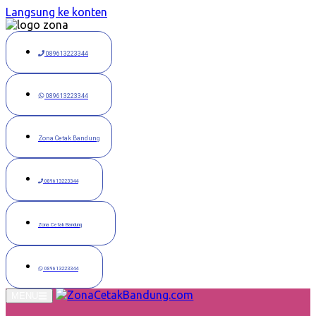
Langsung ke konten
089613223344
089613223344
Zona Cetak Bandung
089613223344
Zona Cetak Bandung
089613223344
MENU