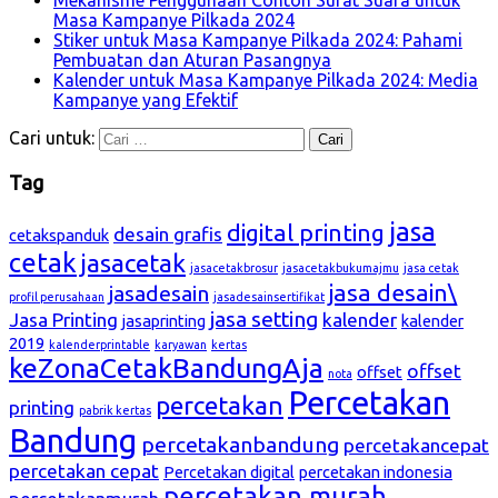
Masa Kampanye Pilkada 2024
Stiker untuk Masa Kampanye Pilkada 2024: Pahami
Pembuatan dan Aturan Pasangnya
Kalender untuk Masa Kampanye Pilkada 2024: Media
Kampanye yang Efektif
Cari untuk:
Tag
jasa
digital printing
desain grafis
cetakspanduk
cetak
jasacetak
jasacetakbrosur
jasacetakbukumajmu
jasa cetak
jasa desain\
jasadesain
profil perusahaan
jasadesainsertifikat
jasa setting
Jasa Printing
kalender
jasaprinting
kalender
2019
kalenderprintable
karyawan
kertas
keZonaCetakBandungAja
offset
offset
nota
Percetakan
percetakan
printing
pabrik kertas
Bandung
percetakanbandung
percetakancepat
percetakan cepat
Percetakan digital
percetakan indonesia
percetakan murah