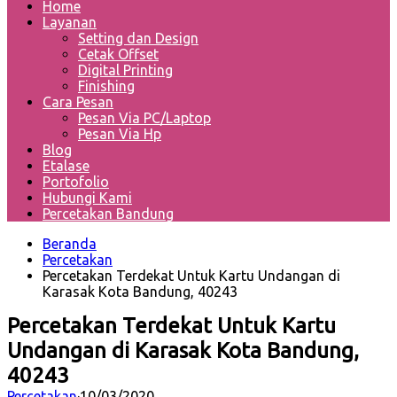
Home
Layanan
Setting dan Design
Cetak Offset
Digital Printing
Finishing
Cara Pesan
Pesan Via PC/Laptop
Pesan Via Hp
Blog
Etalase
Portofolio
Hubungi Kami
Percetakan Bandung
Beranda
Percetakan
Percetakan Terdekat Untuk Kartu Undangan di
Karasak Kota Bandung, 40243
Percetakan Terdekat Untuk Kartu
Undangan di Karasak Kota Bandung,
40243
Percetakan
·
10/03/2020