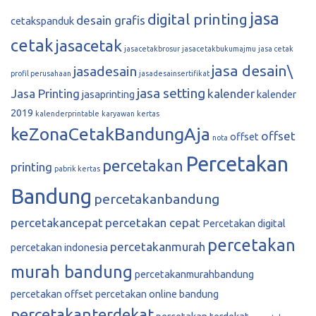
jasa
digital printing
desain grafis
cetakspanduk
cetak
jasacetak
jasacetakbrosur
jasacetakbukumajmu
jasa cetak
jasa desain\
jasadesain
profil perusahaan
jasadesainsertifikat
jasa setting
Jasa Printing
kalender
jasaprinting
kalender
2019
kalenderprintable
karyawan
kertas
keZonaCetakBandungAja
offset
offset
nota
Percetakan
percetakan
printing
pabrik kertas
Bandung
percetakanbandung
percetakancepat
percetakan cepat
Percetakan digital
percetakan
percetakanmurah
percetakan indonesia
murah bandung
percetakanmurahbandung
percetakan offset
percetakan online bandung
percetakanterdekat