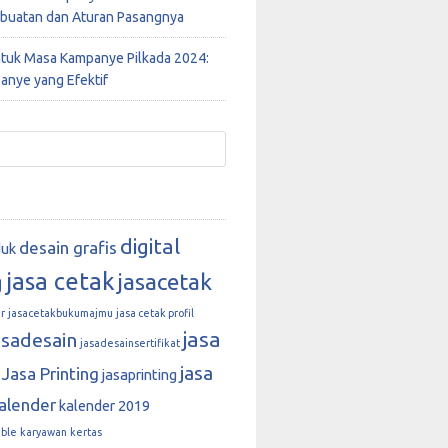
buatan dan Aturan Pasangnya
ntuk Masa Kampanye Pilkada 2024:
anye yang Efektif
digital
desain grafis
duk
jasa cetak
jasacetak
g
r
jasacetakbukumajmu
jasa cetak profil
jasa
asadesain
jasadesainsertifikat
jasa
Jasa Printing
jasaprinting
alender
kalender 2019
able
karyawan
kertas