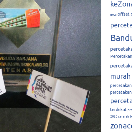
keZon
offset
nota
percet
Band
percetak
Percetakan 
percetak
murah
percetaka
percetakan
percet
terdekat
pr
2020
sejarah
t
zonac