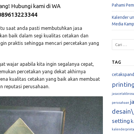
Pahami Pem
rang! Hubungi kami di WA
089613223344
Kalender u
Media Kamp
atu saat anda pasti membutuhkan jasa
kan baik dalam segi kualitas cetakan dan
ingin praktis sehingga mencari percetakan yang
TAG
gat wajar apabila kita ingin segalanya cepat,
nemukan percetakan yang dekat akhirnya
cetakspan
rena kualitas cetakan yang baik akan membuat
printin
n reputasi perusahaan.
jasacetakbrosu
j
perusahaan
desain\
setting
k
kalenderprint