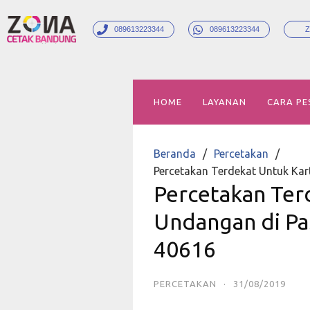
089613223344
089613223344
Z
HOME
LAYANAN
CARA PE
Beranda
Percetakan
Percetakan Terdekat Untuk Kar
Percetakan Ter
Undangan di Pas
40616
PERCETAKAN
·
31/08/2019