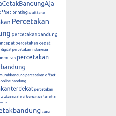
aCetakBandungAja
offset printing
pabrik kertas
Percetakan
akan
ung
percetakanbandung
ancepat
percetakan cepat
digital
percetakan indonesia
percetakan
anmurah
 bandung
nmurahbandung
percetakan offset
 online bandung
akanterdekat
percetakan
ecetakan murah
profilperusahaan
Ramadhan
eratur
etakbandung
zona