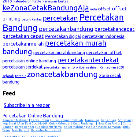
2019
kalenderprintable
karyawan
kertas
keZonaCetakBandungAja
offset
offset
nota
Percetakan
percetakan
printing
pabrik kertas
Bandung
percetakanbandung
percetakancepat
percetakan cepat
Percetakan digital
percetakan indonesia
percetakan murah
percetakanmurah
bandung
percetakanmurahbandung
percetakan offset
percetakanterdekat
percetakan online bandung
percetakan terdekat
precetakan murah
profilperusahaan
Ramadhan 2020
zonacetakbandung
zona cetak
sejarah
teratur
bandung
Feed
Subscribe in a reader
Percetakan Online Bandung
Kemasan Makanan
|
Cetak Brosur
|
Buku Tahunan Sekolah
|
Name Tag
|
Paper Bag
|
Stopmap
|
Kop Surat
|
Alas Kaki Cuci Mobil
|
Cetak Kalender
|
Kartu Undangan
|
Nota Dan Faktur
|
Contoh
Banner
|
Harga Banner
|
Cetak Kartu Nama
|
Stiker Makanan
|
Sablon Plastik Kemasan
|
Buku
Yasin
|
Map Raport
|
Kalender Tahun 2023
Copyright © 2022
Zona Cetak Bandung