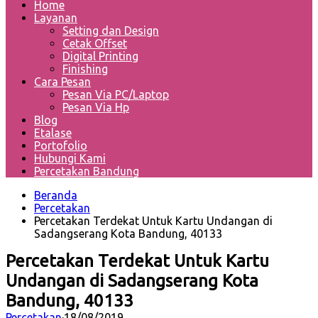
Home
Layanan
Setting dan Design
Cetak Offset
Digital Printing
Finishing
Cara Pesan
Pesan Via PC/Laptop
Pesan Via Hp
Blog
Etalase
Portofolio
Hubungi Kami
Percetakan Bandung
Beranda
Percetakan
Percetakan Terdekat Untuk Kartu Undangan di
Sadangserang Kota Bandung, 40133
Percetakan Terdekat Untuk Kartu
Undangan di Sadangserang Kota
Bandung, 40133
Percetakan
·
18/08/2019