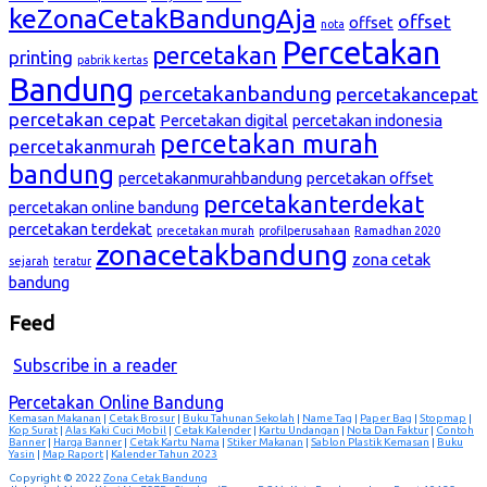
keZonaCetakBandungAja
offset
offset
nota
Percetakan
percetakan
printing
pabrik kertas
Bandung
percetakanbandung
percetakancepat
percetakan cepat
Percetakan digital
percetakan indonesia
percetakan murah
percetakanmurah
bandung
percetakanmurahbandung
percetakan offset
percetakanterdekat
percetakan online bandung
percetakan terdekat
precetakan murah
profilperusahaan
Ramadhan 2020
zonacetakbandung
zona cetak
sejarah
teratur
bandung
Feed
Subscribe in a reader
Percetakan Online Bandung
Kemasan Makanan
|
Cetak Brosur
|
Buku Tahunan Sekolah
|
Name Tag
|
Paper Bag
|
Stopmap
|
Kop Surat
|
Alas Kaki Cuci Mobil
|
Cetak Kalender
|
Kartu Undangan
|
Nota Dan Faktur
|
Contoh
Banner
|
Harga Banner
|
Cetak Kartu Nama
|
Stiker Makanan
|
Sablon Plastik Kemasan
|
Buku
Yasin
|
Map Raport
|
Kalender Tahun 2023
Copyright © 2022
Zona Cetak Bandung