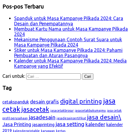
Pos-pos Terbaru
Spanduk untuk Masa Kampanye Pilkada 2024: Cara
Desain dan Penempatannya
Membuat Kartu Nama untuk Masa Kampanye Pilkada
2024
Mekanisme Penggunaan Contoh Surat Suara untuk
Masa Kampanye Pilkada 2024
Stiker untuk Masa Kampanye Pilkada 2024: Pahami
Pembuatan dan Aturan Pasangnya
Kalender untuk Masa Kampanye Pilkada 2024: Media
Kampanye yang Efektif
Cari untuk:
Tag
jasa
digital printing
desain grafis
cetakspanduk
cetak
jasacetak
jasacetakbrosur
jasacetakbukumajmu
jasa cetak
jasa desain\
jasadesain
profil perusahaan
jasadesainsertifikat
jasa setting
Jasa Printing
kalender
jasaprinting
kalender
2019
kalenderprintable
karyawan
kertas