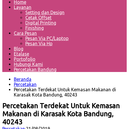
Home
Layanan
Setting dan Design
Cetak Offset
Digital Printing
Finishing
Cara Pesan
Pesan Via PC/Laptop
Pesan Via Hp
Blog
Etalase
Portofolio
Hubungi Kami
Percetakan Bandung
Beranda
Percetakan
Percetakan Terdekat Untuk Kemasan Makanan di
Karasak Kota Bandung, 40243
Percetakan Terdekat Untuk Kemasan
Makanan di Karasak Kota Bandung,
40243
Percetakan
·
21/08/2019