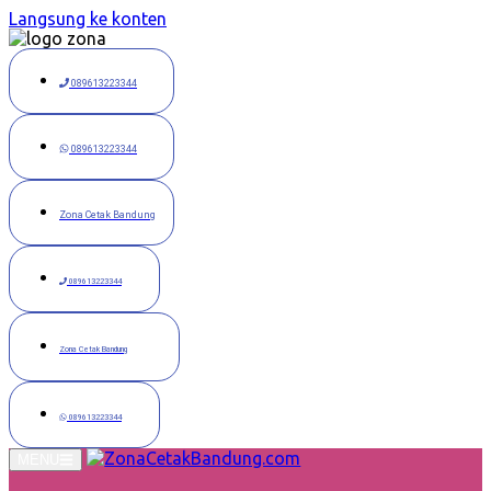
Langsung ke konten
089613223344
089613223344
Zona Cetak Bandung
089613223344
Zona Cetak Bandung
089613223344
MENU