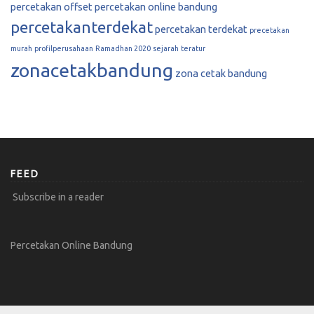
percetakan offset
percetakan online bandung
percetakanterdekat
percetakan terdekat
precetakan
murah
profilperusahaan
Ramadhan 2020
sejarah
teratur
zonacetakbandung
zona cetak bandung
FEED
Subscribe in a reader
Percetakan Online Bandung