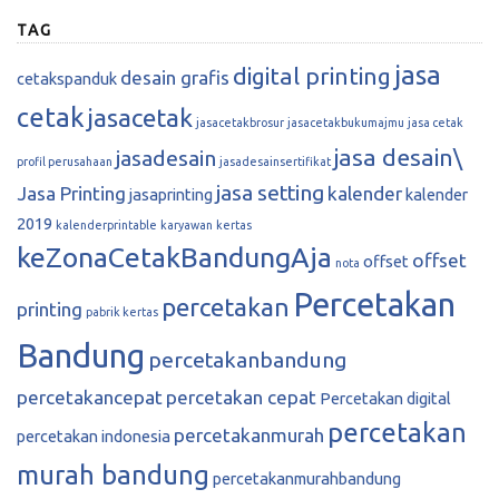
TAG
jasa
digital printing
desain grafis
cetakspanduk
cetak
jasacetak
jasacetakbrosur
jasacetakbukumajmu
jasa cetak
jasa desain\
jasadesain
profil perusahaan
jasadesainsertifikat
jasa setting
Jasa Printing
kalender
jasaprinting
kalender
2019
kalenderprintable
karyawan
kertas
keZonaCetakBandungAja
offset
offset
nota
Percetakan
percetakan
printing
pabrik kertas
Bandung
percetakanbandung
percetakancepat
percetakan cepat
Percetakan digital
percetakan
percetakanmurah
percetakan indonesia
murah bandung
percetakanmurahbandung