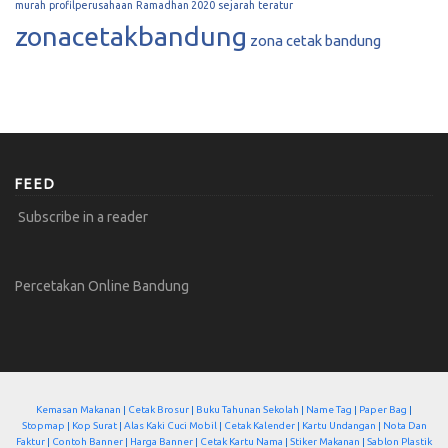
murah
profilperusahaan
Ramadhan 2020
sejarah
teratur
zonacetakbandung
zona cetak bandung
FEED
Subscribe in a reader
Percetakan Online Bandung
Kemasan Makanan
|
Cetak Brosur
|
Buku Tahunan Sekolah
|
Name Tag
|
Paper Bag
|
Stopmap
|
Kop Surat
|
Alas Kaki Cuci Mobil
|
Cetak Kalender
|
Kartu Undangan
|
Nota Dan
Faktur
|
Contoh Banner
|
Harga Banner
|
Cetak Kartu Nama
|
Stiker Makanan
|
Sablon Plastik