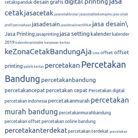
jasa
digital printing
desain grafis
cetakspanduk
cetak
jasacetak
jasacetakbrosur
jasacetakbukumajmu
jasa cetak
jasa desain\
jasadesain
profil perusahaan
jasadesainsertifikat
jasa setting
Jasa Printing
kalender
jasaprinting
kalender
2019
kalenderprintable
karyawan
kertas
keZonaCetakBandungAja
offset
offset
nota
Percetakan
percetakan
printing
pabrik kertas
Bandung
percetakanbandung
percetakancepat
percetakan cepat
Percetakan digital
percetakan
percetakanmurah
percetakan indonesia
murah bandung
percetakanmurahbandung
percetakan offset
percetakan online bandung
percetakanterdekat
percetakan terdekat
precetakan