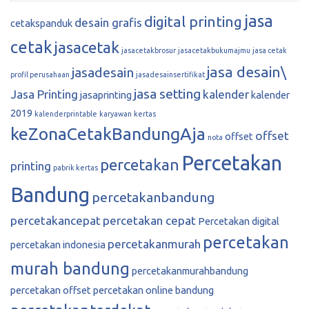
jasa
digital printing
desain grafis
cetakspanduk
cetak
jasacetak
jasacetakbrosur
jasacetakbukumajmu
jasa cetak
jasa desain\
jasadesain
profil perusahaan
jasadesainsertifikat
jasa setting
Jasa Printing
kalender
jasaprinting
kalender
2019
kalenderprintable
karyawan
kertas
keZonaCetakBandungAja
offset
offset
nota
Percetakan
percetakan
printing
pabrik kertas
Bandung
percetakanbandung
percetakancepat
percetakan cepat
Percetakan digital
percetakan
percetakanmurah
percetakan indonesia
murah bandung
percetakanmurahbandung
percetakan offset
percetakan online bandung