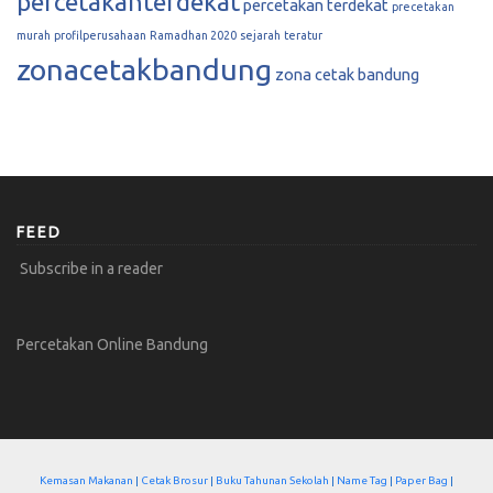
percetakanterdekat
percetakan terdekat
precetakan
murah
profilperusahaan
Ramadhan 2020
sejarah
teratur
zonacetakbandung
zona cetak bandung
FEED
Subscribe in a reader
Percetakan Online Bandung
Kemasan Makanan
|
Cetak Brosur
|
Buku Tahunan Sekolah
|
Name Tag
|
Paper Bag
|