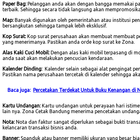
Paper Bag:
Pelanggan anda akan dengan bangga memakai pape
terbaik. Sehingga secara tidak langsung akan mempromosik
Map:
Banyak digunakan oleh pemerintahan atau institusi pend
bersangkutan sehingga tampak lebih eksklusif.
Kop Surat:
Kop surat perusahaan akan membuat membuat per
yang menerimanya. Pastikan anda orde kop surat ke Zona.
Alas Kaki Cuci Mobil:
Dengan alas kaki mobil terpasang di 
anda saat akan melakukan pencucian kendaraan.
Kalender Dinding:
Kalender selain sebagai alat pengingat p
Pastikan nama perusahaan tercetak di kalender sehingga ak
Baca juga:
Percetakan Terdekat Untuk Buku Kenangan di
Kartu Undangan:
Kartu undangan untuk perayaan hari istimew
lain nya. Zona Cetak Bandung menerima pencetakan undanga
Nota:
Nota dan faktur sangat diperlukan sebagai bukti tran
kelancaran transaksi bisnis anda.
Banner:
Spanduk atau banner memiliki ukuran yang besar bi