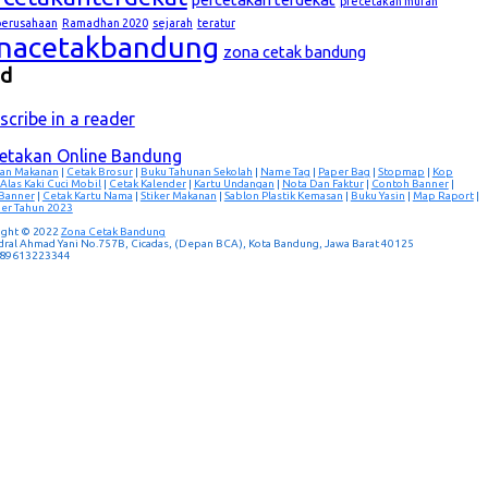
precetakan murah
lperusahaan
Ramadhan 2020
sejarah
teratur
nacetakbandung
zona cetak bandung
ed
scribe in a reader
cetakan Online Bandung
an Makanan
|
Cetak Brosur
|
Buku Tahunan Sekolah
|
Name Tag
|
Paper Bag
|
Stopmap
|
Kop
Alas Kaki Cuci Mobil
|
Cetak Kalender
|
Kartu Undangan
|
Nota Dan Faktur
|
Contoh Banner
|
 Banner
|
Cetak Kartu Nama
|
Stiker Makanan
|
Sablon Plastik Kemasan
|
Buku Yasin
|
Map Raport
|
er Tahun 2023
ight © 2022
Zona Cetak Bandung
ndral Ahmad Yani No.757B, Cicadas, (Depan BCA), Kota Bandung, Jawa Barat 40125
 089613223344