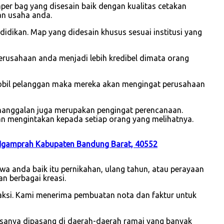
r bag yang disesain baik dengan kualitas cetakan
an usaha anda.
idikan. Map yang didesain khusus sesuai institusi yang
usahaan anda menjadi lebih kredibel dimata orang
mobil pelanggan maka mereka akan mengingat perusahaan
enanggalan juga merupakan pengingat perencanaan.
an mengintakan kepada setiap orang yang melihatnya.
 Ngamprah Kabupaten Bandung Barat, 40552
a anda baik itu pernikahan, ulang tahun, atau perayaan
n berbagai kreasi.
saksi. Kami menerima pembuatan nota dan faktur untuk
asanya dipasang di daerah-daerah ramai yang banyak