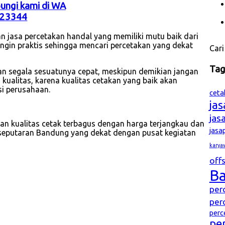
bungi kami di WA
23344
n jasa percetakan handal yang memiliki mutu baik dari
 ingin praktis sehingga mencari percetakan yang dekat
Cari
Ta
nkan segala sesuatunya cepat, meskipun demikian jangan
ualitas, karena kualitas cetakan yang baik akan
i perusahaan.
ceta
ja
jas
 kualitas cetak terbagus dengan harga terjangkau dan
jasa
i seputaran Bandung yang dekat dengan pusat kegiatan
karya
offs
B
per
per
perc
pe