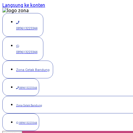
Langsung ke konten
089613223344
089613223344
Zona Cetak Bandung
089613223344
Zona Cetak Bandung
089613223344