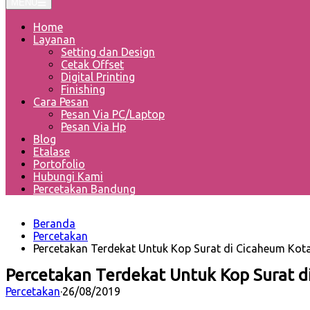
MENU
Home
Layanan
Setting dan Design
Cetak Offset
Digital Printing
Finishing
Cara Pesan
Pesan Via PC/Laptop
Pesan Via Hp
Blog
Etalase
Portofolio
Hubungi Kami
Percetakan Bandung
Beranda
Percetakan
Percetakan Terdekat Untuk Kop Surat di Cicaheum Kot
Percetakan Terdekat Untuk Kop Surat 
Percetakan
·
26/08/2019