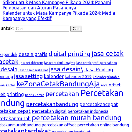
Stiker untuk Masa Kampanye Pilkada 2024: Pahami
Pembuatan dan Aturan Pasangnya
Kalender untuk Masa Kampanye Pilkada 2024: Media
Kampanye yang Efektif
 untuk:
g
jasa cetak
digital printing
desain grafis
kspanduk
sacetak
jasacetakbrosur
jasacetakbukumajmu
jasa cetak profil perusahaan
jasa desain\
adesain
Jasa Printing
jasadesainsertifikat
jasa setting
kalender
printing
kalender 2019
kalenderprintable
keZonaCetakBandungAja
offset
wan
kertas
nota
Percetakan
percetakan
et printing
pabrik kertas
andung
percetakanbandung
percetakancepat
cetakan cepat
Percetakan digital
percetakan indonesia
percetakan murah bandung
cetakanmurah
etakanmurahbandung
percetakan offset
percetakan online bandung
rcetakanterdekat
percetakan terdekat