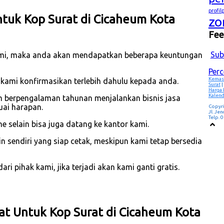
profi
tuk Kop Surat di Cicaheum Kota
zo
Fe
Sub
mi, maka anda akan mendapatkan beberapa keuntungan
Per
Kemas
 kami konfirmasikan terlebih dahulu kepada anda.
Surat
|
Harga
Kalend
h berpengalaman tahunan menjalankan bisnis jasa
ai harapan.
Copyr
Jl. Je
Telp.
e selain bisa juga datang ke kantor kami.
 sendiri yang siap cetak, meskipun kami tetap bersedia
i pihak kami, jika terjadi akan kami ganti gratis.
at Untuk Kop Surat di Cicaheum Kota