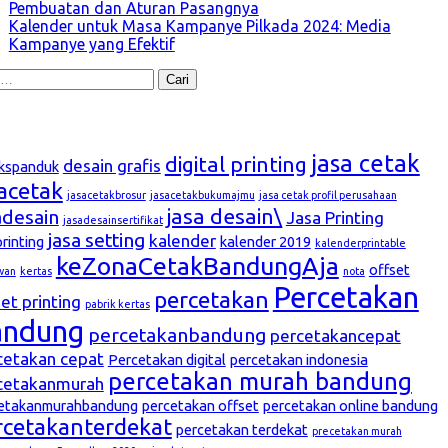
Pembuatan dan Aturan Pasangnya
Kalender untuk Masa Kampanye Pilkada 2024: Media
Kampanye yang Efektif
k:
g
jasa cetak
digital printing
desain grafis
kspanduk
sacetak
jasacetakbrosur
jasacetakbukumajmu
jasa cetak profil perusahaan
jasa desain\
adesain
Jasa Printing
jasadesainsertifikat
jasa setting
kalender
printing
kalender 2019
kalenderprintable
keZonaCetakBandungAja
offset
wan
kertas
nota
Percetakan
percetakan
et printing
pabrik kertas
andung
percetakanbandung
percetakancepat
cetakan cepat
Percetakan digital
percetakan indonesia
percetakan murah bandung
cetakanmurah
etakanmurahbandung
percetakan offset
percetakan online bandung
rcetakanterdekat
percetakan terdekat
precetakan murah