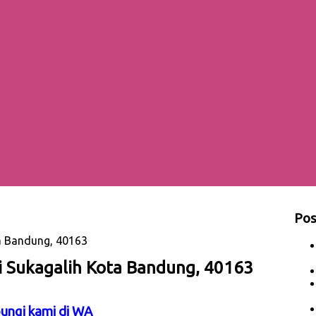
Pos
ta Bandung, 40163
i Sukagalih Kota Bandung, 40163
bungi kami di WA