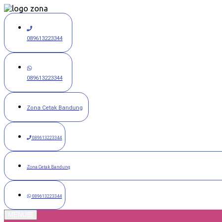
Langsung
ke
konten
089613223344
089613223344
Zona Cetak Bandung
089613223344
Zona Cetak Bandung
089613223344
MENU