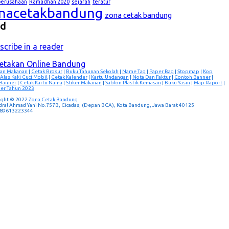
lperusahaan
Ramadhan 2020
sejarah
teratur
nacetakbandung
zona cetak bandung
ed
scribe in a reader
cetakan Online Bandung
an Makanan
|
Cetak Brosur
|
Buku Tahunan Sekolah
|
Name Tag
|
Paper Bag
|
Stopmap
|
Kop
Alas Kaki Cuci Mobil
|
Cetak Kalender
|
Kartu Undangan
|
Nota Dan Faktur
|
Contoh Banner
|
 Banner
|
Cetak Kartu Nama
|
Stiker Makanan
|
Sablon Plastik Kemasan
|
Buku Yasin
|
Map Raport
|
er Tahun 2023
ight © 2022
Zona Cetak Bandung
ndral Ahmad Yani No.757B, Cicadas, (Depan BCA), Kota Bandung, Jawa Barat 40125
 089613223344