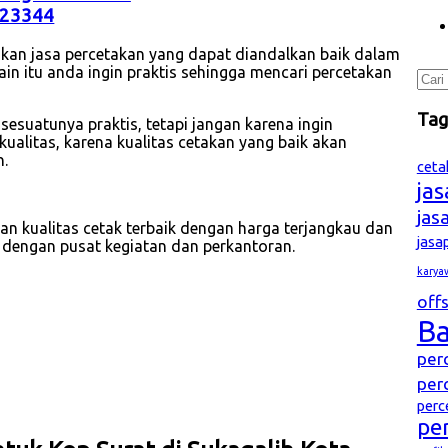
23344
kan jasa percetakan yang dapat diandalkan baik dalam
ain itu anda ingin praktis sehingga mencari percetakan
Cari
untu
Ta
sesuatunya praktis, tetapi jangan karena ingin
litas, karena kualitas cetakan yang baik akan
n.
ceta
ja
jas
 kualitas cetak terbaik dengan harga terjangkau dan
jasa
 dengan pusat kegiatan dan perkantoran.
karya
offs
B
per
per
perc
pe