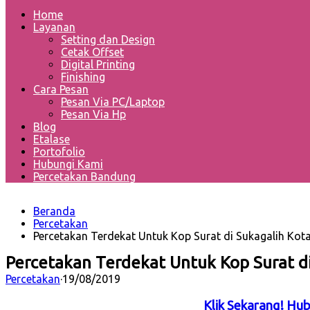
Home
Layanan
Setting dan Design
Cetak Offset
Digital Printing
Finishing
Cara Pesan
Pesan Via PC/Laptop
Pesan Via Hp
Blog
Etalase
Portofolio
Hubungi Kami
Percetakan Bandung
Beranda
Percetakan
Percetakan Terdekat Untuk Kop Surat di Sukagalih Ko
Percetakan Terdekat Untuk Kop Surat d
Percetakan
·
19/08/2019
Klik Sekarang! Hu