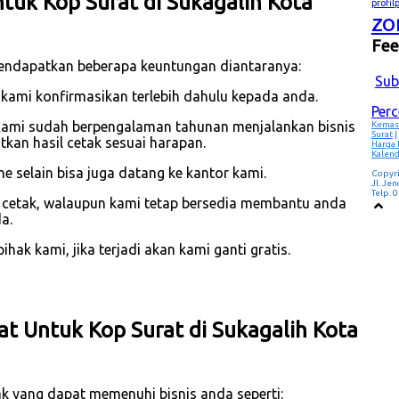
uk Kop Surat di Sukagalih Kota
profi
zo
Fe
mendapatkan beberapa keuntungan diantaranya:
Sub
 kami konfirmasikan terlebih dahulu kepada anda.
Per
Kami sudah berpengalaman tahunan menjalankan bisnis
Kemas
Surat
|
an hasil cetak sesuai harapan.
Harga
Kalend
 selain bisa juga datang ke kantor kami.
Copyr
Jl. Je
Telp.
p cetak, walaupun kami tetap bersedia membantu anda
a.
hak kami, jika terjadi akan kami ganti gratis.
at Untuk Kop Surat di Sukagalih Kota
k yang dapat memenuhi bisnis anda seperti: