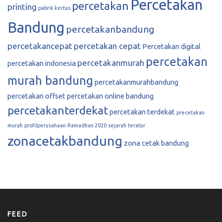
Percetakan
percetakan
printing
pabrik kertas
Bandung
percetakanbandung
percetakancepat
percetakan cepat
Percetakan digital
percetakan
percetakanmurah
percetakan indonesia
murah bandung
percetakanmurahbandung
percetakan offset
percetakan online bandung
percetakanterdekat
percetakan terdekat
precetakan
murah
profilperusahaan
Ramadhan 2020
sejarah
teratur
zonacetakbandung
zona cetak bandung
FEED