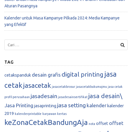
Aturan Pasangnya
Kalender untuk Masa Kampanye Pilkada 2024: Media Kampanye
yang Efektif
TAG
jasa
digital printing
desain grafis
cetakspanduk
cetak
jasacetak
jasacetakbrosur
jasacetakbukumajmu
jasa cetak
jasa desain\
jasadesain
profil perusahaan
jasadesainsertifikat
jasa setting
Jasa Printing
kalender
jasaprinting
kalender
2019
kalenderprintable
karyawan
kertas
keZonaCetakBandungAja
offset
offset
nota