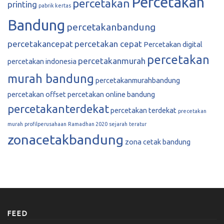
Percetakan
percetakan
printing
pabrik kertas
Bandung
percetakanbandung
percetakancepat
percetakan cepat
Percetakan digital
percetakan
percetakanmurah
percetakan indonesia
murah bandung
percetakanmurahbandung
percetakan offset
percetakan online bandung
percetakanterdekat
percetakan terdekat
precetakan
murah
profilperusahaan
Ramadhan 2020
sejarah
teratur
zonacetakbandung
zona cetak bandung
FEED