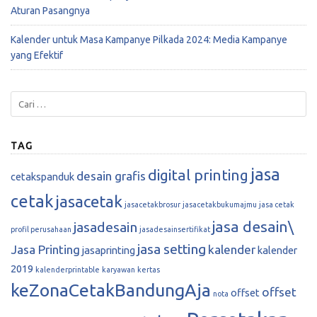
Aturan Pasangnya
Kalender untuk Masa Kampanye Pilkada 2024: Media Kampanye
yang Efektif
TAG
jasa
digital printing
desain grafis
cetakspanduk
cetak
jasacetak
jasacetakbrosur
jasacetakbukumajmu
jasa cetak
jasa desain\
jasadesain
profil perusahaan
jasadesainsertifikat
jasa setting
Jasa Printing
kalender
jasaprinting
kalender
2019
kalenderprintable
karyawan
kertas
keZonaCetakBandungAja
offset
offset
nota