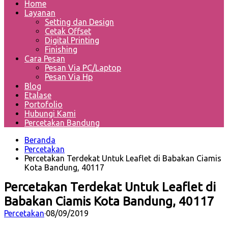
Home
Layanan
Setting dan Design
Cetak Offset
Digital Printing
Finishing
Cara Pesan
Pesan Via PC/Laptop
Pesan Via Hp
Blog
Etalase
Portofolio
Hubungi Kami
Percetakan Bandung
Beranda
Percetakan
Percetakan Terdekat Untuk Leaflet di Babakan Ciamis
Kota Bandung, 40117
Percetakan Terdekat Untuk Leaflet di
Babakan Ciamis Kota Bandung, 40117
Percetakan
·
08/09/2019