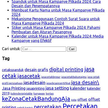
Spanduk untuk Masa Kampanye Pilkada 2024: Cara
Desain dan Penempatannya
Membuat Kartu Nama untuk Masa Kampanye Pilkada
2024
Mekanisme Penggunaan Contoh Surat Suara untuk
Masa Kampanye Pilkada 2024
Stiker untuk Masa Kampanye Pilkada 2024: Pahami
Pembuatan dan Aturan Pasangnya
Kalender untuk Masa Kampanye Pilkada 2024: Media
Kampanye yang Efektif
Cari untuk:
Tag
jasa
digital printing
desain grafis
cetakspanduk
cetak
jasacetak
jasacetakbrosur
jasacetakbukumajmu
jasa cetak
jasa desain\
jasadesain
profil perusahaan
jasadesainsertifikat
jasa setting
Jasa Printing
kalender
jasaprinting
kalender
2019
kalenderprintable
karyawan
kertas
keZonaCetakBandungAja
offset
offset
nota
Percetakan
percetakan
printing
pabrik kertas