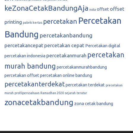
keZonaCetakBandungAja
offset
offset
nota
Percetakan
percetakan
printing
pabrik kertas
Bandung
percetakanbandung
percetakancepat
percetakan cepat
Percetakan digital
percetakan
percetakanmurah
percetakan indonesia
murah bandung
percetakanmurahbandung
percetakan offset
percetakan online bandung
percetakanterdekat
percetakan terdekat
precetakan
murah
profilperusahaan
Ramadhan 2020
sejarah
teratur
zonacetakbandung
zona cetak bandung