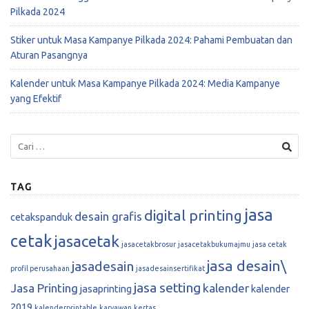
Pilkada 2024
Stiker untuk Masa Kampanye Pilkada 2024: Pahami Pembuatan dan
Aturan Pasangnya
Kalender untuk Masa Kampanye Pilkada 2024: Media Kampanye
yang Efektif
TAG
jasa
digital printing
desain grafis
cetakspanduk
cetak
jasacetak
jasacetakbrosur
jasacetakbukumajmu
jasa cetak
jasa desain\
jasadesain
profil perusahaan
jasadesainsertifikat
jasa setting
Jasa Printing
kalender
jasaprinting
kalender
2019
kalenderprintable
karyawan
kertas