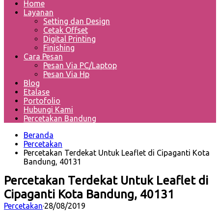
Home
Layanan
Setting dan Design
Cetak Offset
Digital Printing
Finishing
Cara Pesan
Pesan Via PC/Laptop
Pesan Via Hp
Blog
Etalase
Portofolio
Hubungi Kami
Percetakan Bandung
Beranda
Percetakan
Percetakan Terdekat Untuk Leaflet di Cipaganti Kota
Bandung, 40131
Percetakan Terdekat Untuk Leaflet di
Cipaganti Kota Bandung, 40131
Percetakan
·
28/08/2019