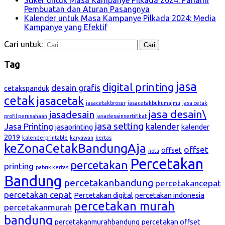
Pembuatan dan Aturan Pasangnya
Kalender untuk Masa Kampanye Pilkada 2024: Media
Kampanye yang Efektif
Cari untuk:
Tag
jasa
digital printing
desain grafis
cetakspanduk
cetak
jasacetak
jasacetakbrosur
jasacetakbukumajmu
jasa cetak
jasa desain\
jasadesain
profil perusahaan
jasadesainsertifikat
jasa setting
Jasa Printing
kalender
jasaprinting
kalender
2019
kalenderprintable
karyawan
kertas
keZonaCetakBandungAja
offset
offset
nota
Percetakan
percetakan
printing
pabrik kertas
Bandung
percetakanbandung
percetakancepat
percetakan cepat
Percetakan digital
percetakan indonesia
percetakan murah
percetakanmurah
bandung
percetakanmurahbandung
percetakan offset