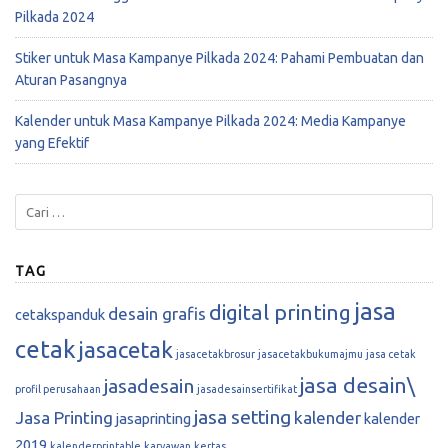
Pilkada 2024
Stiker untuk Masa Kampanye Pilkada 2024: Pahami Pembuatan dan
Aturan Pasangnya
Kalender untuk Masa Kampanye Pilkada 2024: Media Kampanye
yang Efektif
TAG
jasa
digital printing
desain grafis
cetakspanduk
cetak
jasacetak
jasacetakbrosur
jasacetakbukumajmu
jasa cetak
jasa desain\
jasadesain
profil perusahaan
jasadesainsertifikat
jasa setting
Jasa Printing
kalender
jasaprinting
kalender
2019
kalenderprintable
karyawan
kertas