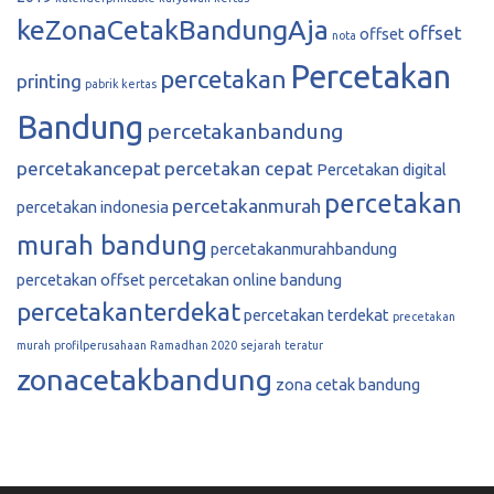
keZonaCetakBandungAja
offset
offset
nota
Percetakan
percetakan
printing
pabrik kertas
Bandung
percetakanbandung
percetakancepat
percetakan cepat
Percetakan digital
percetakan
percetakanmurah
percetakan indonesia
murah bandung
percetakanmurahbandung
percetakan offset
percetakan online bandung
percetakanterdekat
percetakan terdekat
precetakan
murah
profilperusahaan
Ramadhan 2020
sejarah
teratur
zonacetakbandung
zona cetak bandung