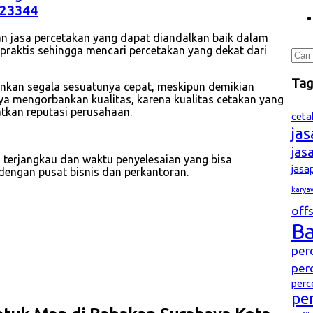
23344
n jasa percetakan yang dapat diandalkan baik dalam
n praktis sehingga mencari percetakan yang dekat dari
Cari
untu
Ta
nginkan segala sesuatunya cepat, meskipun demikian
ya mengorbankan kualitas, karena kualitas cetakan yang
tkan reputasi perusahaan.
ceta
ja
jas
 terjangkau dan waktu penyelesaian yang bisa
jasa
dengan pusat bisnis dan perkantoran.
karya
offs
B
per
per
perc
pe