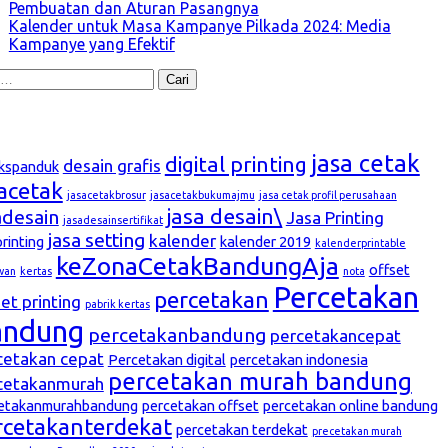
Pembuatan dan Aturan Pasangnya
Kalender untuk Masa Kampanye Pilkada 2024: Media
Kampanye yang Efektif
k:
g
jasa cetak
digital printing
desain grafis
kspanduk
sacetak
jasacetakbrosur
jasacetakbukumajmu
jasa cetak profil perusahaan
jasa desain\
adesain
Jasa Printing
jasadesainsertifikat
jasa setting
kalender
printing
kalender 2019
kalenderprintable
keZonaCetakBandungAja
offset
wan
kertas
nota
Percetakan
percetakan
et printing
pabrik kertas
andung
percetakanbandung
percetakancepat
cetakan cepat
Percetakan digital
percetakan indonesia
percetakan murah bandung
cetakanmurah
etakanmurahbandung
percetakan offset
percetakan online bandung
rcetakanterdekat
percetakan terdekat
precetakan murah