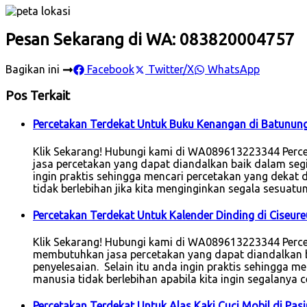
Pesan Sekarang di WA: 083820004757
Bagikan ini
Facebook
Twitter/X
WhatsApp
Pos Terkait
Percetakan Terdekat Untuk Buku Kenangan di Batunun
Klik Sekarang! Hubungi kami di WA089613223344 Perc
jasa percetakan yang dapat diandalkan baik dalam segi
ingin praktis sehingga mencari percetakan yang dekat d
tidak berlebihan jika kita menginginkan segala sesuatu
Percetakan Terdekat Untuk Kalender Dinding di Ciseu
Klik Sekarang! Hubungi kami di WA089613223344 Percet
membutuhkan jasa percetakan yang dapat diandalkan b
penyelesaian. Selain itu anda ingin praktis sehingga me
manusia tidak berlebihan apabila kita ingin segalanya c
Percetakan Terdekat Untuk Alas Kaki Cuci Mobil di Pa