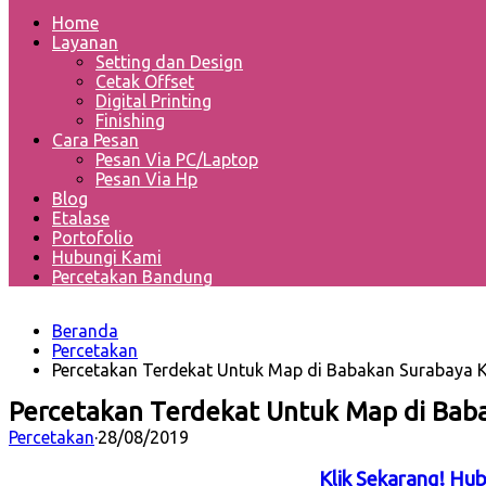
Home
Layanan
Setting dan Design
Cetak Offset
Digital Printing
Finishing
Cara Pesan
Pesan Via PC/Laptop
Pesan Via Hp
Blog
Etalase
Portofolio
Hubungi Kami
Percetakan Bandung
Beranda
Percetakan
Percetakan Terdekat Untuk Map di Babakan Surabaya 
Percetakan Terdekat Untuk Map di Bab
Percetakan
·
28/08/2019
Klik Sekarang! Hu