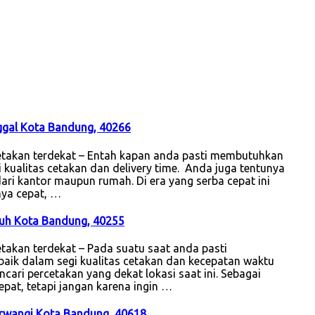
ggal Kota Bandung, 40266
etakan terdekat – Entah kapan anda pasti membutuhkan
 kualitas cetakan dan delivery time. Anda juga tentunya
ari kantor maupun rumah. Di era yang serba cepat ini
nya cepat, …
reuh Kota Bandung, 40255
akan terdekat – Pada suatu saat anda pasti
aik dalam segi kualitas cetakan dan kecepatan waktu
ncari percetakan yang dekat lokasi saat ini. Sebagai
epat, tetapi jangan karena ingin …
sirwangi Kota Bandung, 40618