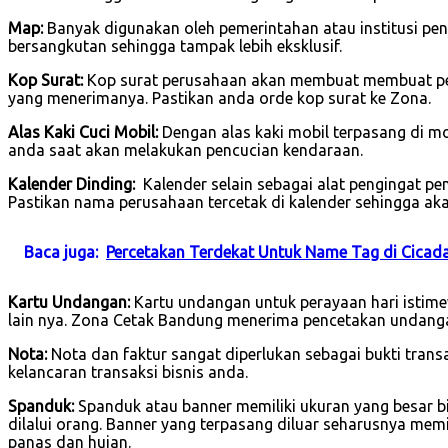
Map:
Banyak digunakan oleh pemerintahan atau institusi pend
bersangkutan sehingga tampak lebih eksklusif.
Kop Surat:
Kop surat perusahaan akan membuat membuat per
yang menerimanya. Pastikan anda orde kop surat ke Zona.
Alas Kaki Cuci Mobil:
Dengan alas kaki mobil terpasang di 
anda saat akan melakukan pencucian kendaraan.
Kalender Dinding:
Kalender selain sebagai alat pengingat p
Pastikan nama perusahaan tercetak di kalender sehingga ak
Baca juga:
Percetakan Terdekat Untuk Name Tag di Cicad
Kartu Undangan:
Kartu undangan untuk perayaan hari istimew
lain nya. Zona Cetak Bandung menerima pencetakan undanga
Nota:
Nota dan faktur sangat diperlukan sebagai bukti tran
kelancaran transaksi bisnis anda.
Spanduk:
Spanduk atau banner memiliki ukuran yang besar b
dilalui orang. Banner yang terpasang diluar seharusnya mem
panas dan hujan.