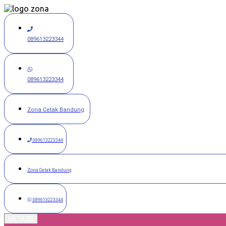
Langsung
ke
konten
089613223344
089613223344
Zona Cetak Bandung
089613223344
Zona Cetak Bandung
089613223344
MENU