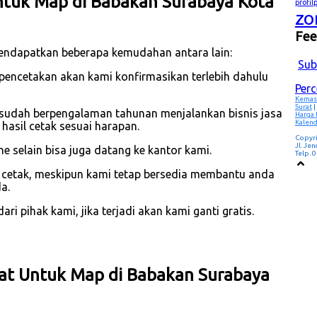
tuk Map di Babakan Surabaya Kota
profi
zo
Fe
endapatkan beberapa kemudahan antara lain:
Sub
 pencetakan akan kami konfirmasikan terlebih dahulu
Per
Kemas
Surat
|
 sudah berpengalaman tahunan menjalankan bisnis jasa
Harga
Kalend
asil cetak sesuai harapan.
Copyr
Jl. Je
 selain bisa juga datang ke kantor kami.
Telp.
p cetak, meskipun kami tetap bersedia membantu anda
a.
i pihak kami, jika terjadi akan kami ganti gratis.
kat Untuk Map di Babakan Surabaya