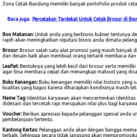
Zona Cetak Bandung memiliki banyak portofolio produk cetak
Baca juga:
Percetakan Terdekat Untuk Cetak Brosur di Ib
Box Makanan:
Untuk anda yang berbisnis kuliner tentunya 
rapih akan meningkatkan reputasi bisnis anda dimata pelang
Brosur:
Brosur salah satu alat promosi yang masih banyak di
dan desain baik akan membuat orang tertarik membaca dan
Leaflet:
Bentuknya yang lebih kecil dari brosur serta memilik
agar bisa membaca cepat dan menangkap maksud yang dis
Buku Kenangan:
Buku kenangan memiliki nilai historis yang 
kualitas yang bagus karena diharapkan kondisinya masih tet
Name Tag:
Identitas karyawan akan mencerminkan identitas
didesain dan tercetak rapi merupakan nilai plus bagi karya
Voucher:
Berikan apresiasi kepada pelanggan spesial anda u
pembelanjaan tertentu.
Kantong Kertas:
Pelanggan anda akan dengan bangga memakai
terbaik. Sehingga secara tidak langsung akan mempromosik