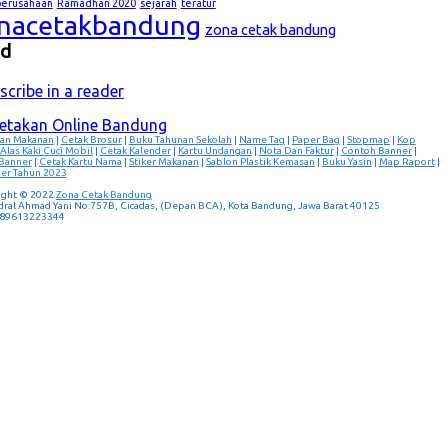
lperusahaan
Ramadhan 2020
sejarah
teratur
nacetakbandung
zona cetak bandung
ed
scribe in a reader
cetakan Online Bandung
an Makanan
|
Cetak Brosur
|
Buku Tahunan Sekolah
|
Name Tag
|
Paper Bag
|
Stopmap
|
Kop
Alas Kaki Cuci Mobil
|
Cetak Kalender
|
Kartu Undangan
|
Nota Dan Faktur
|
Contoh Banner
|
 Banner
|
Cetak Kartu Nama
|
Stiker Makanan
|
Sablon Plastik Kemasan
|
Buku Yasin
|
Map Raport
|
er Tahun 2023
ight © 2022
Zona Cetak Bandung
ndral Ahmad Yani No.757B, Cicadas, (Depan BCA), Kota Bandung, Jawa Barat 40125
 089613223344