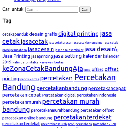
Cari untuk:
Tag
jasa
digital printing
desain grafis
cetakspanduk
cetak
jasacetak
jasacetakbrosur
jasacetakbukumajmu
jasa cetak
jasa desain\
jasadesain
profil perusahaan
jasadesainsertifikat
jasa setting
Jasa Printing
kalender
jasaprinting
kalender
2019
kalenderprintable
karyawan
kertas
keZonaCetakBandungAja
offset
offset
nota
Percetakan
percetakan
printing
pabrik kertas
Bandung
percetakanbandung
percetakancepat
percetakan cepat
Percetakan digital
percetakan indonesia
percetakan murah
percetakanmurah
bandung
percetakanmurahbandung
percetakan offset
percetakanterdekat
percetakan online bandung
percetakan terdekat
precetakan murah
profilperusahaan
Ramadhan 2020