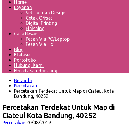
Home
Layanan
Setting dan Design
Cetak Offset
Digital Printing
Finishing
Cara Pesan
Pesan Via PC/Laptop
Pesan Via Hp
Blog
Etalase
Portofolio
Hubungi Kami
Percetakan Bandung
Beranda
Percetakan
Percetakan Terdekat Untuk Map di Ciateul Kota
Bandung, 40252
Percetakan Terdekat Untuk Map di
Ciateul Kota Bandung, 40252
Percetakan
·
20/08/2019