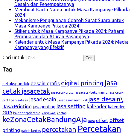
Desain dan Penempatannya
Membuat Kartu Nama untuk Masa Kampanye Pilkada
2024
Mekanisme Penggunaan Contoh Surat Suara untuk
Masa Kampanye Pilkada 2024
Stiker untuk Masa Kampanye Pilkada 2024: Pahami
Pembuatan dan Aturan Pasangnya
Kalender untuk Masa Kampanye Pilkada 2024: Media
Kampanye yang Efektif
Cari untuk:
Tag
jasa
digital printing
desain grafis
cetakspanduk
cetak
jasacetak
jasacetakbrosur
jasacetakbukumajmu
jasa cetak
jasa desain\
jasadesain
profil perusahaan
jasadesainsertifikat
jasa setting
Jasa Printing
kalender
jasaprinting
kalender
2019
kalenderprintable
karyawan
kertas
keZonaCetakBandungAja
offset
offset
nota
Percetakan
percetakan
printing
pabrik kertas