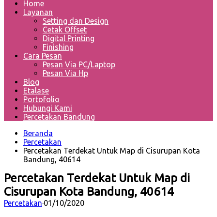
Home
Layanan
Setting dan Design
Cetak Offset
Digital Printing
Finishing
Cara Pesan
Pesan Via PC/Laptop
Pesan Via Hp
Blog
Etalase
Portofolio
Hubungi Kami
Percetakan Bandung
Beranda
Percetakan
Percetakan Terdekat Untuk Map di Cisurupan Kota
Bandung, 40614
Percetakan Terdekat Untuk Map di
Cisurupan Kota Bandung, 40614
Percetakan
·
01/10/2020