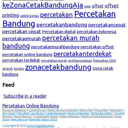
keZonaCetakBandungAja
offset
offset
nota
Percetakan
percetakan
printing
pabrik kertas
Bandung
percetakanbandung
percetakancepat
percetakan cepat
Percetakan digital
percetakan indonesia
percetakan murah
percetakanmurah
bandung
percetakanmurahbandung
percetakan offset
percetakanterdekat
percetakan online bandung
percetakan terdekat
precetakan murah
profilperusahaan
Ramadhan 2020
zonacetakbandung
zona cetak
sejarah
teratur
bandung
Feed
Subscribe in a reader
Percetakan Online Bandung
Kemasan Makanan
|
Cetak Brosur
|
Buku Tahunan Sekolah
|
Name Tag
|
Paper Bag
|
Stopmap
|
Kop Surat
|
Alas Kaki Cuci Mobil
|
Cetak Kalender
|
Kartu Undangan
|
Nota Dan Faktur
|
Contoh
Banner
|
Harga Banner
|
Cetak Kartu Nama
|
Stiker Makanan
|
Sablon Plastik Kemasan
|
Buku
Yasin
|
Map Raport
|
Kalender Tahun 2023
Copyright © 2022
Zona Cetak Bandung