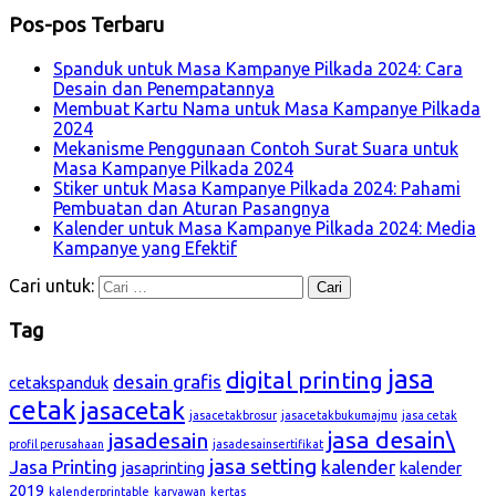
Pos-pos Terbaru
Spanduk untuk Masa Kampanye Pilkada 2024: Cara
Desain dan Penempatannya
Membuat Kartu Nama untuk Masa Kampanye Pilkada
2024
Mekanisme Penggunaan Contoh Surat Suara untuk
Masa Kampanye Pilkada 2024
Stiker untuk Masa Kampanye Pilkada 2024: Pahami
Pembuatan dan Aturan Pasangnya
Kalender untuk Masa Kampanye Pilkada 2024: Media
Kampanye yang Efektif
Cari untuk:
Tag
jasa
digital printing
desain grafis
cetakspanduk
cetak
jasacetak
jasacetakbrosur
jasacetakbukumajmu
jasa cetak
jasa desain\
jasadesain
profil perusahaan
jasadesainsertifikat
jasa setting
Jasa Printing
kalender
jasaprinting
kalender
2019
kalenderprintable
karyawan
kertas