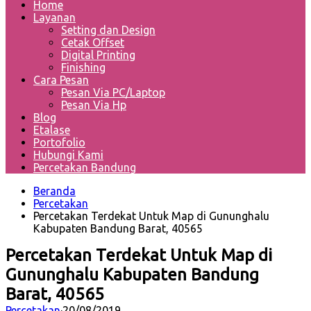
Home
Layanan
Setting dan Design
Cetak Offset
Digital Printing
Finishing
Cara Pesan
Pesan Via PC/Laptop
Pesan Via Hp
Blog
Etalase
Portofolio
Hubungi Kami
Percetakan Bandung
Beranda
Percetakan
Percetakan Terdekat Untuk Map di Gununghalu
Kabupaten Bandung Barat, 40565
Percetakan Terdekat Untuk Map di
Gununghalu Kabupaten Bandung
Barat, 40565
Percetakan
·
20/08/2019