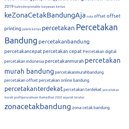
2019
kalenderprintable
karyawan
kertas
keZonaCetakBandungAja
offset
offset
nota
Percetakan
percetakan
printing
pabrik kertas
Bandung
percetakanbandung
percetakancepat
percetakan cepat
Percetakan digital
percetakan
percetakanmurah
percetakan indonesia
murah bandung
percetakanmurahbandung
percetakan offset
percetakan online bandung
percetakanterdekat
percetakan terdekat
precetakan
murah
profilperusahaan
Ramadhan 2020
sejarah
teratur
zonacetakbandung
zona cetak bandung