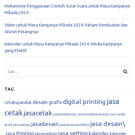
Mekanisme Penggunaan Contoh Surat Suara untuk Masa Kampanye
Pilkada 2024
Stiker untuk Masa Kampanye Pilkada 2024: Pahami Pembuatan dan
Aturan Pasangnya
Kalender untuk Masa Kampanye Pilkada 2024: Media Kampanye
yang Efektif
TAG
jasa
digital printing
desain grafis
cetakspanduk
cetak
jasacetak
jasacetakbrosur
jasacetakbukumajmu
jasa cetak
jasa desain\
jasadesain
profil perusahaan
jasadesainsertifikat
jasa setting
Jasa Printing
kalender
jasaprinting
kalender